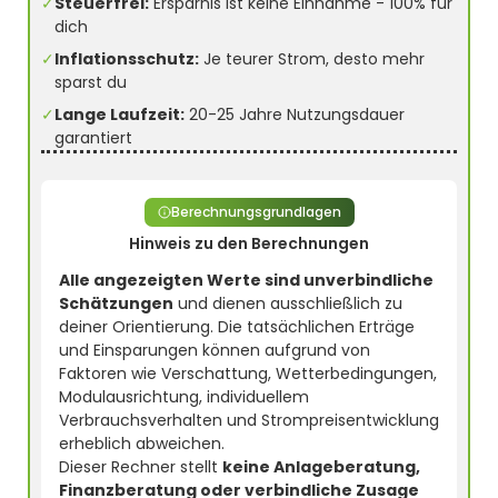
✓
Steuerfrei:
Ersparnis ist keine Einnahme - 100% für
dich
✓
Inflationsschutz:
Je teurer Strom, desto mehr
sparst du
✓
Lange Laufzeit:
20-25 Jahre Nutzungsdauer
garantiert
Berechnungsgrundlagen
Hinweis zu den Berechnungen
Alle angezeigten Werte sind unverbindliche
Schätzungen
und dienen ausschließlich zu
deiner Orientierung. Die tatsächlichen Erträge
und Einsparungen können aufgrund von
Faktoren wie Verschattung, Wetterbedingungen,
Modulausrichtung, individuellem
Verbrauchsverhalten und Strompreisentwicklung
erheblich abweichen.
Dieser Rechner stellt
keine Anlageberatung,
Finanzberatung oder verbindliche Zusage