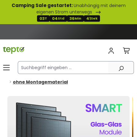
Camping Sale gestartet:
Unabhängig mit deinem
alt springen
eigenen Strom unterwegs
03
04
36
40
T
Std
Min
Sek
ohne Montagematerial
Bildergalerie überspringen