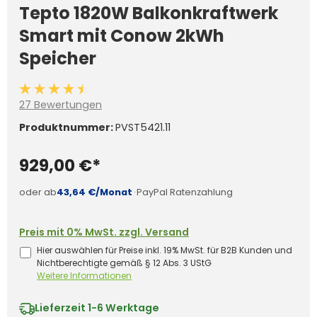
Tepto 1820W Balkonkraftwerk
Smart mit Conow 2kWh
Speicher
Durchschnittliche Bewertung von 4.5 von 5 Sternen
27 Bewertungen
Produktnummer:
PVST5421.11
929,00 €*
oder ab
43,64 €/Monat
·
PayPal Ratenzahlung
Preis mit 0% MwSt. zzgl. Versand
Hier auswählen für Preise inkl. 19% MwSt. für B2B Kunden und
Nichtberechtigte gemäß § 12 Abs. 3 UStG
Weitere Informationen
Lieferzeit
1-6 Werktage