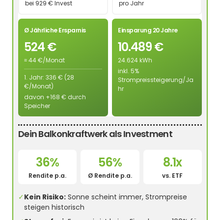
bei 929 € Invest
pro Jahr
Ø Jährliche Ersparnis
Einsparung 20 Jahre
524 €
10.489 €
≈ 44 €/Monat
24.624 kWh
inkl. 5%
1. Jahr: 336 € (28
Strompreissteigerung/Ja
€/Monat)
hr
davon +168 € durch
Speicher
Dein Balkonkraftwerk als Investment
36%
56%
8.1x
Rendite p.a.
Ø Rendite p.a.
vs. ETF
✓
Kein Risiko:
Sonne scheint immer, Strompreise
steigen historisch