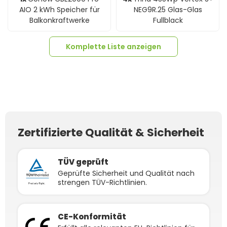
AIO 2 kWh Speicher für
NEG9R.25 Glas-Glas
Balkonkraftwerke
Fullblack
Komplette Liste anzeigen
Zertifizierte Qualität & Sicherheit
4x
Verlängerungskabel
4x
Verlängerungskabel
6mm² beidseitig
4mm² beidseitig
kompatibel mit MC4
kompatibel mit MC4
TÜV geprüft
Solarkabel schwarz inkl.
Solarkabel schwarz inkl.
Geprüfte Sicherheit und Qualität nach
Stecker - 5m
Stecker - 3m
strengen TÜV-Richtlinien.
CE-Konformität