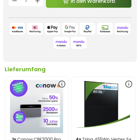
In den Warenkorb
Lieferumfang
1x
Conow CBE2000 Pro
4x
Trina 455Wp Vertex S+