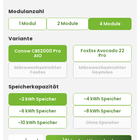
auswählen
Modulanzahl
1 Modul
2 Module
4 Module
auswählen
Variante
FoxEss Avocado 22
Conow CBE2000 Pro
Pro
AIO
Mikrowechselrichter
Mikrowechselrichter
FoxEss
Hoymiles
(Diese Option ist zurzeit nicht verfügbar.)
(Diese Option
auswählen
Speicherkapazität
~4 kWh Speicher
~2 kWh Speicher
~6 kWh Speicher
~8 kWh Speicher
~10 kWh Speicher
Ohne Speicher
(Diese Opt
Produkt Anzahl: Gib den gewünschten 