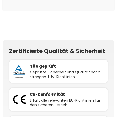
1x
Smart Meter Anker
14x
Verlängerungskabel
3x
Y-Abzweigsolarkabel
3x
Y-Abzweigsolarkabel
SOLIX
4mm² beidseitig
Stecker / Verteiler 4mm²
Stecker / Verteiler 4mm²
kompatibel mit MC4
MC4 (PLUS) für
MC4 (MINUS) für
Solarkabel schwarz inkl.
Parallelschaltung
Parallelschaltung
Stecker - 2m
Zertifizierte Qualität & Sicherheit
TÜV geprüft
Geprüfte Sicherheit und Qualität nach
strengen TÜV-Richtlinien.
CE-Konformität
Erfüllt alle relevanten EU-Richtlinien für
den sicheren Betrieb.