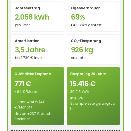
Jahresertrag
Eigenverbrauch
2.058 kWh
69%
pro Jahr
1.410 kWh genutzt
Amortisation
CO₂-Einsparung
3,5 Jahre
926 kg
bei 1.739 € Invest
pro Jahr
Ø Jährliche Ersparnis
Einsparung 20 Jahre
771 €
15.416 €
≈ 64 €/Monat
39.213 kWh
inkl. 5%
1. Jahr: 494 € (41
Strompreissteigerung/Ja
€/Monat)
hr
davon +237 € durch
Speicher