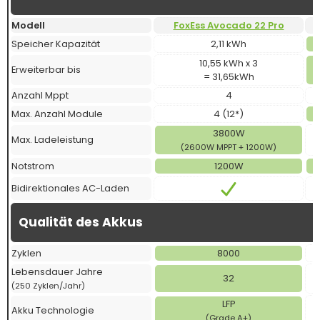
Modell
FoxEss Avocado 22 Pro
Speicher Kapazität
2,11 kWh
10,55 kWh x 3
Erweiterbar bis
= 31,65kWh
Anzahl Mppt
4
Max. Anzahl Module
4 (12*)
3800W
Max. Ladeleistung
(2600W MPPT + 1200W)
Notstrom
1200W
Bidirektionales AC-Laden
Qualität des Akkus
Zyklen
8000
Lebensdauer Jahre
32
(250 Zyklen/Jahr)
LFP
Akku Technologie
(Grade A+)