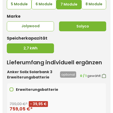
5 Module
6 Module
8 Module
7 Module
auswählen
Marke
Jolywood
Solyco
auswählen
Speicherkapazität
2,7 kWh
Lieferumfang individuell ergänzen
Anker Solix Solarbank 3
optional
0
/ 1
gewählt
Erweiterungsbatterie
Erweiterungsbatterie
799,00 €*
- 39,95 €
759,05 €*