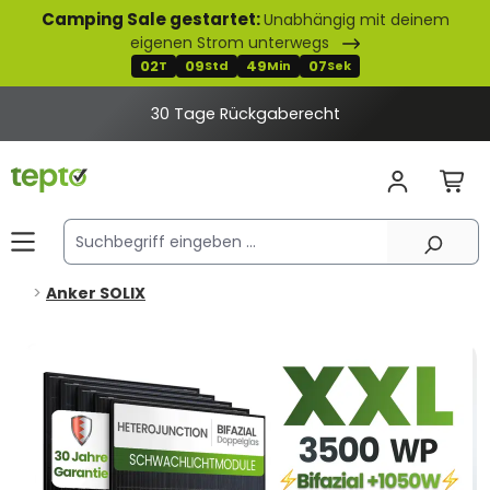
Camping Sale gestartet:
Unabhängig mit deinem
alt springen
eigenen Strom unterwegs
02
09
49
06
T
Std
Min
Sek
2% Rabatt bei Banküberweisung
Anker SOLIX
Bildergalerie überspringen