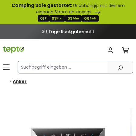
Camping Sale gestartet:
Unabhängig mit deinem
alt springen
eigenen Strom unterwegs
01
01
03
06
T
Std
Min
Sek
30 Tage Rückgaberecht
-50 € mit Code SP50
Anker
Bildergalerie überspringen