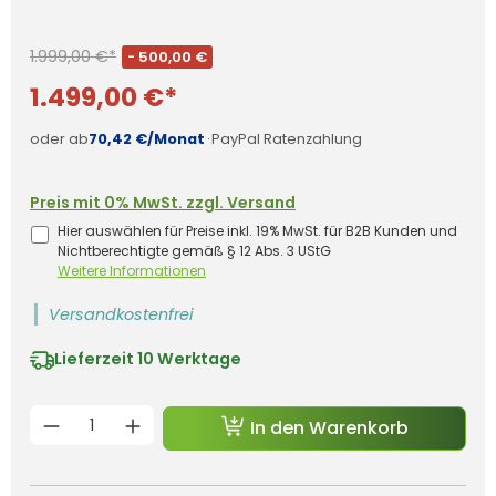
1.999,00 €*
- 500,00 €
1.499,00 €*
oder ab
70,42 €/Monat
·
PayPal Ratenzahlung
Preis mit 0% MwSt. zzgl. Versand
Hier auswählen für Preise inkl. 19% MwSt. für B2B Kunden und
Nichtberechtigte gemäß § 12 Abs. 3 UStG
Weitere Informationen
Versandkostenfrei
Lieferzeit
10 Werktage
Produkt Anzahl: Gib den gewünschten 
In den Warenkorb