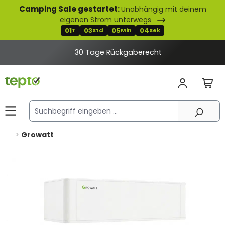
Camping Sale gestartet:
Unabhängig mit deinem
alt springen
eigenen Strom unterwegs
01
03
05
04
T
Std
Min
Sek
30 Tage Rückgaberecht
Growatt
Bildergalerie überspringen