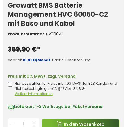
Growatt BMS Batterie
Management HVC 60050-C2
mit Base und Kabel
Produktnummer:
PV110041
359,90 €*
oder ab
16,91 €/Monat
·
PayPal Ratenzahlung
Preis mit 0% MwSt. zzgl. Versand
Hier auswählen für Preise inkl. 19% MwSt. für B2B Kunden und
Nichtberechtigte gemäß § 12 Abs. 3 UStG
Weitere Informationen
Lieferzeit
1-3 Werktage bei Paketversand
Produkt Anzahl: Gib den gewünschten 
In den Warenkorb