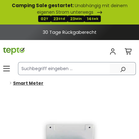
Camping Sale gestartet:
Unabhängig mit deinem
alt springen
eigenen Strom unterwegs
02
23
23
14
T
Std
Min
Sek
30 Tage Rückgaberecht
Smart Meter
Bildergalerie überspringen