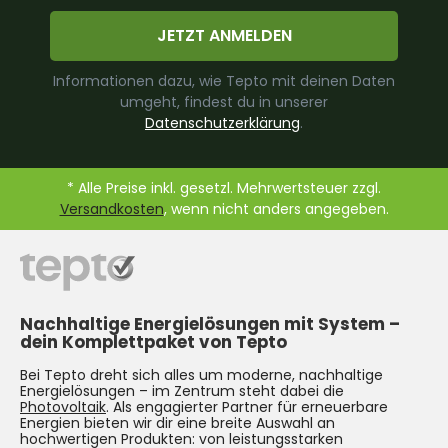
JETZT ANMELDEN
Informationen dazu, wie Tepto mit deinen Daten
umgeht, findest du in unserer
Datenschutzerklärung
.
* Alle Preise inkl. gesetzl. Mehrwertsteuer zzgl.
Versandkosten
, wenn nicht anders angegeben.
Nachhaltige Energielösungen mit System –
dein Komplettpaket von Tepto
Bei Tepto dreht sich alles um moderne, nachhaltige
Energielösungen – im Zentrum steht dabei die
Photovoltaik
. Als engagierter Partner für erneuerbare
Energien bieten wir dir eine breite Auswahl an
hochwertigen Produkten: von leistungsstarken