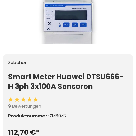
Zubehör
Smart Meter Huawei DTSU666-
H 3ph 3x100A Sensoren
Durchschnittliche Bewertung von 4.8 von 5 Sternen
9 Bewertungen
Produktnummer:
ZM6047
112,70 €*