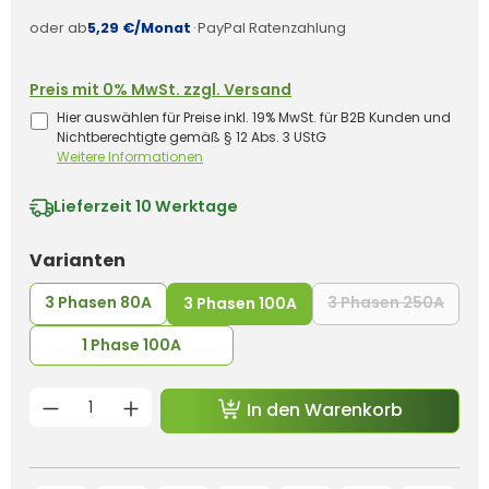
oder ab
5,29 €/Monat
·
PayPal Ratenzahlung
Preis mit 0% MwSt. zzgl. Versand
Hier auswählen für Preise inkl. 19% MwSt. für B2B Kunden und
Nichtberechtigte gemäß § 12 Abs. 3 UStG
Weitere Informationen
Lieferzeit
10 Werktage
auswählen
Varianten
3 Phasen 80A
3 Phasen 250A
3 Phasen 100A
(Diese
1 Phase 100A
Produkt Anzahl: Gib den gewünschten 
In den Warenkorb