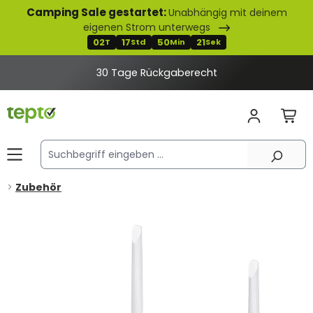
Camping Sale gestartet:
Unabhängig mit deinem
alt springen
eigenen Strom unterwegs
02
17
50
20
T
Std
Min
Sek
30 Tage Rückgaberecht
Zubehör
Bildergalerie überspringen