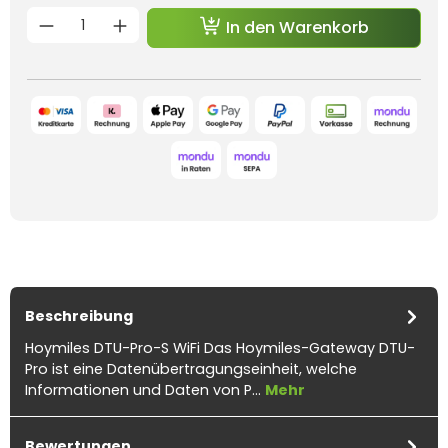
Produkt Anzahl: Gib den gewünschten 
In den Warenkorb
Beschreibung
Hoymiles DTU-Pro-S WiFi Das Hoymiles-Gateway DTU-
Pro ist eine Datenübertragungseinheit, welche
Informationen und Daten von P…
Mehr
Bewertungen