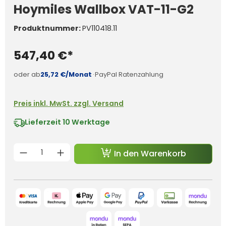
Hoymiles Wallbox VAT-11-G2
Produktnummer:
PV110418.11
547,40 €*
oder ab
25,72 €/Monat
·
PayPal Ratenzahlung
Preis inkl. MwSt. zzgl. Versand
Lieferzeit
10 Werktage
Produkt Anzahl: Gib den gewünschten 
In den Warenkorb