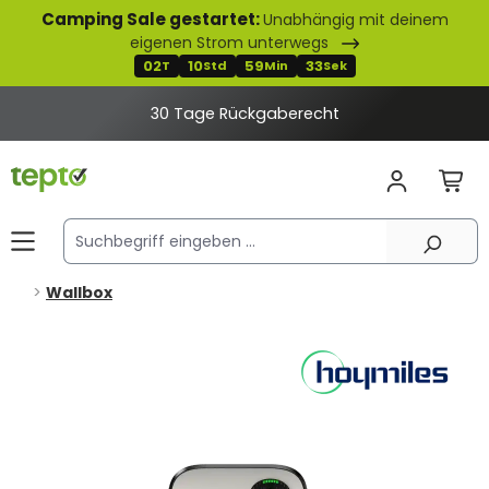
Camping Sale gestartet:
Unabhängig mit deinem
alt springen
eigenen Strom unterwegs
02
10
59
32
T
Std
Min
Sek
30 Tage Rückgaberecht
Wallbox
Bildergalerie überspringen