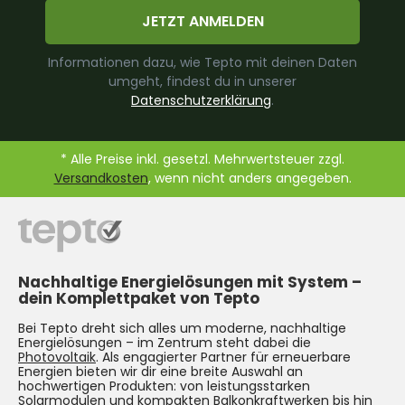
JETZT ANMELDEN
Informationen dazu, wie Tepto mit deinen Daten
umgeht, findest du in unserer
Datenschutzerklärung
.
* Alle Preise inkl. gesetzl. Mehrwertsteuer zzgl.
Versandkosten
, wenn nicht anders angegeben.
Nachhaltige Energielösungen mit System –
dein Komplettpaket von Tepto
Bei Tepto dreht sich alles um moderne, nachhaltige
Energielösungen – im Zentrum steht dabei die
Photovoltaik
. Als engagierter Partner für erneuerbare
Energien bieten wir dir eine breite Auswahl an
hochwertigen Produkten: von leistungsstarken
Solarmodulen und kompakten
Balkonkraftwerken
bis hin