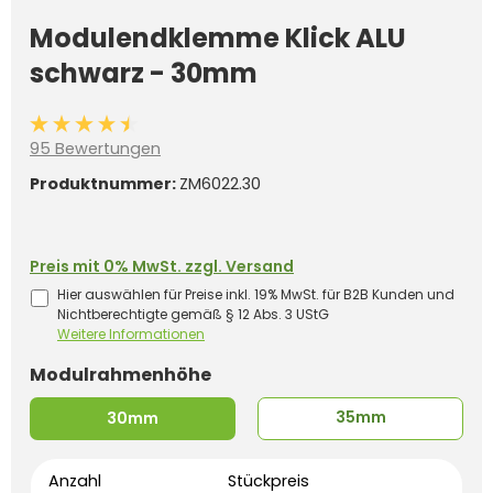
Modulendklemme Klick ALU
schwarz - 30mm
Durchschnittliche Bewertung von 4.4 von 5 Sternen
95 Bewertungen
Produktnummer:
ZM6022.30
Preis mit 0% MwSt. zzgl. Versand
Hier auswählen für Preise inkl. 19% MwSt. für B2B Kunden und
Nichtberechtigte gemäß § 12 Abs. 3 UStG
Weitere Informationen
auswählen
Modulrahmenhöhe
35mm
30mm
Anzahl
Stückpreis