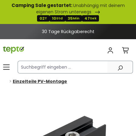
Camping Sale gestartet:
Unabhängig mit deinem
alt springen
eigenen Strom unterwegs
02
10
35
47
T
Std
Min
Sek
30 Tage Rückgaberecht
Einzelteile PV-Montage
Bildergalerie überspringen