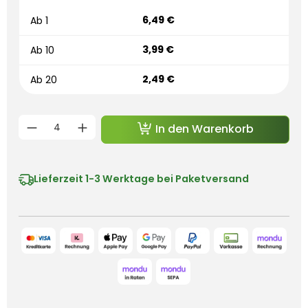
6,49 €
Ab
1
3,99 €
Ab
10
2,49 €
Ab
20
Produkt Anzahl: Gib den gewünschten 
In den Warenkorb
Lieferzeit
1-3 Werktage bei Paketversand