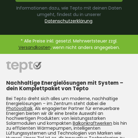
Informationen dazu, wie Tepto mit deinen Daten
umgeht, findest du in unserer
Datenschutzerklärung
.
* Alle Preise inkl. gesetzl. Mehrwertsteuer zzgl.
Versandkosten
, wenn nicht anders angegeben.
Nachhaltige Energielösungen mit System –
dein Komplettpaket von Tepto
Bei Tepto dreht sich alles um moderne, nachhaltige
Energielösungen – im Zentrum steht dabei die
Photovoltaik
. Als engagierter Partner für erneuerbare
Energien bieten wir dir eine breite Auswahl an
hochwertigen Produkten: von leistungsstarken
Solarmodulen und kompakten
Balkonkraftwerken
bis hin
zu effizienten Wärmepumpen, intelligenten
Lüftungssystemen und Technologien von Marken wie