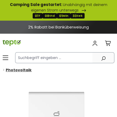
Camping Sale gestartet:
Unabhängig mit deinem
alt springen
eigenen Strom unterwegs
01
08
01
33
T
Std
Min
Sek
2% Rabatt bei Banküberweisung
Photovoltaik
Bildergalerie überspringen