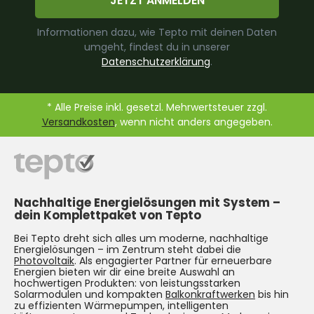
JETZT ANMELDEN
Informationen dazu, wie Tepto mit deinen Daten
umgeht, findest du in unserer
Datenschutzerklärung
.
* Alle Preise inkl. gesetzl. Mehrwertsteuer zzgl.
Versandkosten
, wenn nicht anders angegeben.
Nachhaltige Energielösungen mit System –
dein Komplettpaket von Tepto
Bei Tepto dreht sich alles um moderne, nachhaltige
Energielösungen – im Zentrum steht dabei die
Photovoltaik
. Als engagierter Partner für erneuerbare
Energien bieten wir dir eine breite Auswahl an
hochwertigen Produkten: von leistungsstarken
Solarmodulen und kompakten
Balkonkraftwerken
bis hin
zu effizienten Wärmepumpen, intelligenten