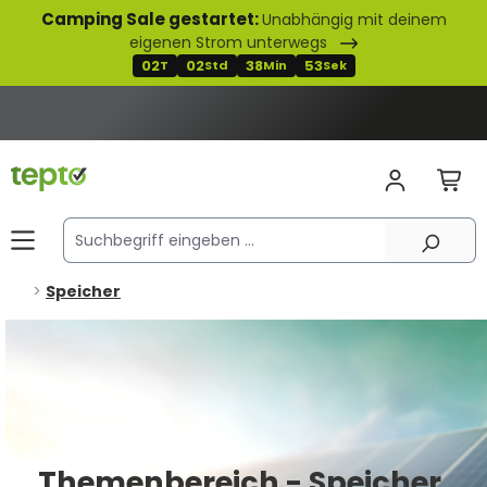
Camping Sale gestartet:
Unabhängig mit deinem
alt springen
eigenen Strom unterwegs
02
02
38
52
T
Std
Min
Sek
Speicher
Themenbereich - Speicher