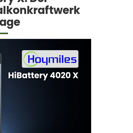
Balkonkraftwerk
lage