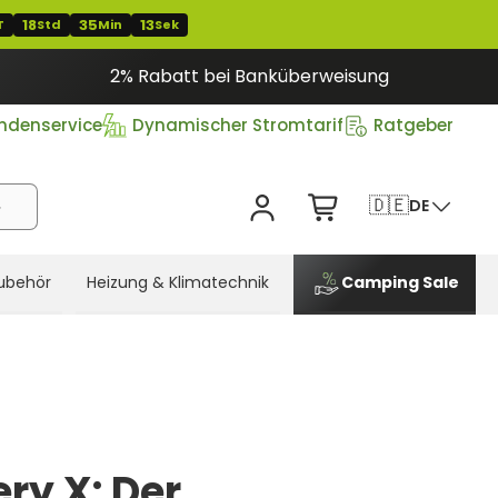
18
35
12
T
Std
Min
Sek
2% Rabatt bei Banküberweisung
ndenservice
Dynamischer Stromtarif
Ratgeber
🇩🇪
DE
ubehör
Heizung & Klimatechnik
Camping Sale
ry X: Der