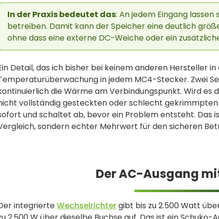
In der Praxis bedeutet das
: An jedem Eingang lassen
betreiben. Damit kann der Speicher eine deutlich größ
ohne dass eine externe DC-Weiche oder ein zusätzlicher
Ein Detail, das ich bisher bei keinem anderen Hersteller 
Temperaturüberwachung in jedem MC4-Stecker. Zwei Se
kontinuierlich die Wärme am Verbindungspunkt. Wird es 
nicht vollständig gesteckten oder schlecht gekrimmpten
sofort und schaltet ab, bevor ein Problem entsteht. Das i
Vergleich, sondern echter Mehrwert für den sicheren Bet
Der AC-Ausgang mit
Der integrierte
Wechselrichter
gibt bis zu 2.500 Watt übe
zu 2.500 W über dieselbe Buchse auf. Das ist ein Schuko-A