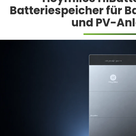
Batteriespeicher für 
und PV-An