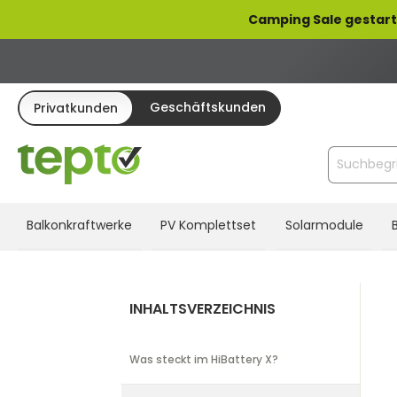
pringen
Zur Hauptnavigation springen
Camping Sale gestart
Geschäftskunden
Privatkunden
Balkonkraftwerke
PV Komplettset
Solarmodule
INHALTSVERZEICHNIS
Was steckt im HiBattery X?