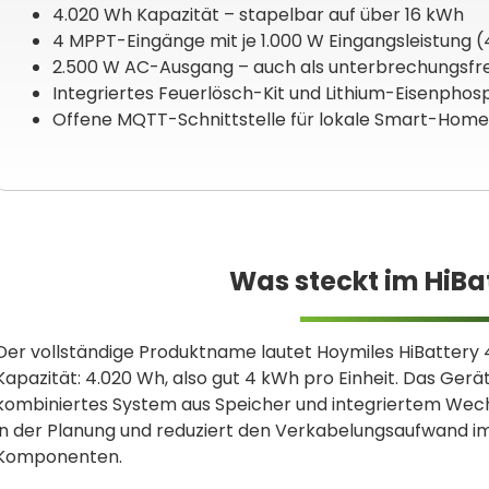
4.020 Wh Kapazität – stapelbar auf über 16 kWh
4 MPPT-Eingänge mit je 1.000 W Eingangsleistung 
2.500 W AC-Ausgang – auch als unterbrechungsfr
Integriertes Feuerlösch-Kit und Lithium-Eisenphos
Offene MQTT-Schnittstelle für lokale Smart-Hom
Was steckt im HiBa
Der vollständige Produktname lautet Hoymiles HiBattery 40
Kapazität: 4.020 Wh, also gut 4 kWh pro Einheit. Das Gerät 
kombiniertes System aus Speicher und integriertem Wec
in der Planung und reduziert den Verkabelungsaufwand i
Komponenten.