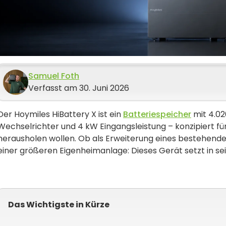
Samuel Foth
Verfasst am 30. Juni 2026
Der Hoymiles HiBattery X ist ein
Batteriespeicher
mit 4.02
Wechselrichter und 4 kW Eingangsleistung – konzipiert für
herausholen wollen. Ob als Erweiterung eines bestehende
einer größeren Eigenheimanlage: Dieses Gerät setzt in se
Das Wichtigste in Kürze