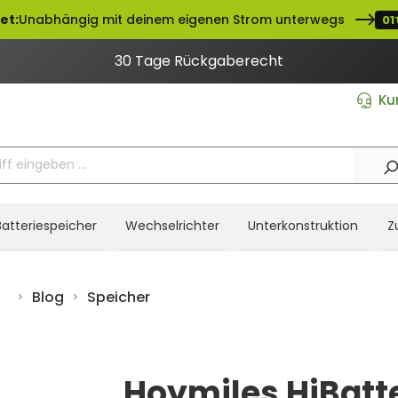
et:
Unabhängig mit deinem eigenen Strom unterwegs
01
30 Tage Rückgaberecht
Ku
Batteriespeicher
Wechselrichter
Unterkonstruktion
Z
Blog
Speicher
Hoymiles HiBatte