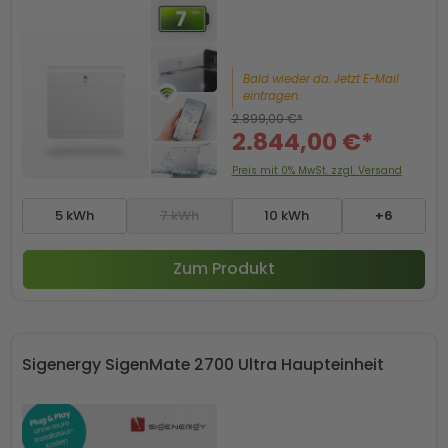
Bald wieder da. Jetzt E-Mail
eintragen.
2.899,00 €*
2.844,00 €*
Preis mit 0% MwSt. zzgl. Versand
-50 € mit Code SP50
5 kWh
7 kWh
10 kWh
+6
Zum Produkt
Sigenergy SigenMate 2700 Ultra Haupteinheit