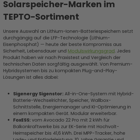
Solarspeicher-Marken im
TEPTO-Sortiment
Unsere Auswahl an Lithium-Ionen-Batteriespeichern setzt
durchgängig auf die LFP-Technologie (Lithium-
Eisenphosphat) — heute der beste Kompromiss aus
Sicherheit, Lebensdauer und
Modulswirkungsgrad
. Jedes
Produkt haben wir nach Praxistest und Vergleich der
technischen Daten sorgfältig ausgewählt. Von Premium-
Hybridsystemen bis zu kompakten Plug-and-Play-
Lösungen ist alles dabei:
Sigenergy Sigenstor:
All-in-One-System mit Hybrid-
Batterie-Wechselrichter, Speicher, Wallbox-
Schnittstelle, Energiemanager und KI-Optimierung in
einem kompakten Gerät. Modular erweiterbar.
FoxESS:
vom Avocado 22 Pro mit 2 kWh für
Balkonkraftwerke bis zur EK-Serie mit Hochvolt-
Heimspeicher bis 41,6 kWh. Drei MPP-Tracker, hohe
Lade- und Entladeleistung, 10 Jahre Garantie und