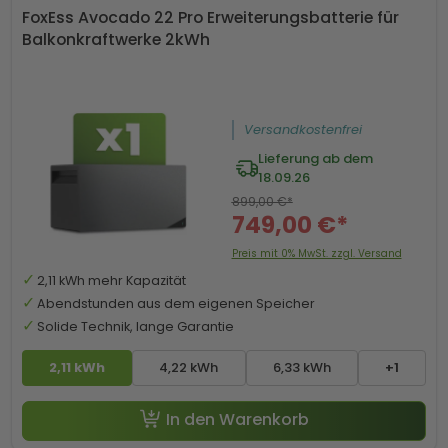
FoxEss Avocado 22 Pro Erweiterungsbatterie für
Balkonkraftwerke 2kWh
Versandkostenfrei
Lieferung ab dem
18.09.26
899,00 €*
749,00 €*
Preis mit 0% MwSt. zzgl. Versand
2,11 kWh mehr Kapazität
Abendstunden aus dem eigenen Speicher
Solide Technik, lange Garantie
2,11 kWh
4,22 kWh
6,33 kWh
+1
In den Warenkorb