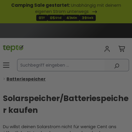
Camping Sale gestartet:
Unabhängig mit deinem
alt springen
eigenen Strom unterwegs
01
05
41
38
T
Std
Min
Sek
Batteriespeicher
Solarspeicher/Batteriespeiche
r kaufen
Du willst deinen Solarstrom nicht für wenige Cent ans