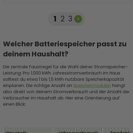
Seite
Seite
Seite
1
2
3
Welcher Batteriespeicher passt zu
deinem Haushalt?
Die zentrale Faustregel für die Wahl deiner Stromspeicher-
Leistung: Pro 1.000 kWh Jahresstromverbrauch im Haus
solltest du etwa 1 bis 1,5 kWh nutzbare Speicherkapazität
einplanen. Die richtige Anzahl an
Speichermodulen
hängt
also direkt von deinem Stromverbrauch und der Anzahl der
Verbraucher im Haushalt ab. Hier eine Orientierung auf
einen Blick:
Haushalt
Jahresverbrauch
Empfohle