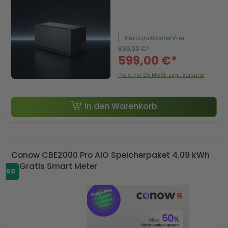
Versandkostenfrei
899,00 €*
599,00 €*
Preis mit 0% MwSt. zzgl. Versand
In den Warenkorb
Conow CBE2000 Pro AIO Speicherpaket 4,09 kWh
+ Gratis Smart Meter
SP50