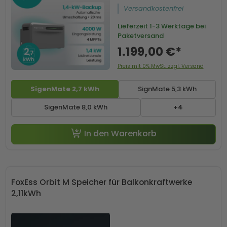
Versandkostenfrei
Lieferzeit
1-3 Werktage bei
Paketversand
1.199,00 €*
Preis mit 0% MwSt. zzgl. Versand
SigenMate 2,7 kWh
SignMate 5,3 kWh
SigenMate 8,0 kWh
+4
-50 € mit Code SP50
In den Warenkorb
FoxEss Orbit M Speicher für Balkonkraftwerke
2,11kWh