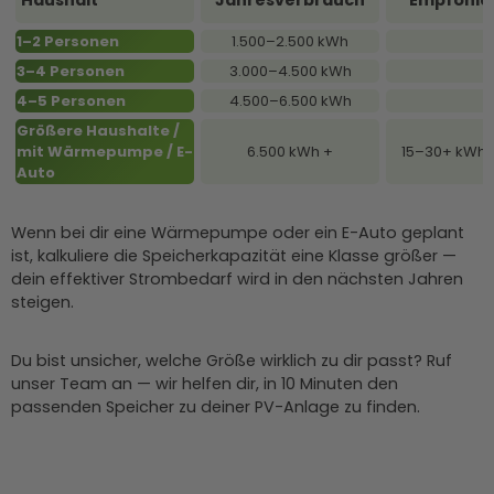
1–2 Personen
1.500–2.500 kWh
3–4 Personen
3.000–4.500 kWh
4–5 Personen
4.500–6.500 kWh
Größere Haushalte /
mit Wärmepumpe / E-
6.500 kWh +
15–30+ kWh 
Auto
Wenn bei dir eine Wärmepumpe oder ein E-Auto geplant
ist, kalkuliere die Speicherkapazität eine Klasse größer —
dein effektiver Strombedarf wird in den nächsten Jahren
steigen.
Du bist unsicher, welche Größe wirklich zu dir passt? Ruf
unser Team an — wir helfen dir, in 10 Minuten den
passenden Speicher zu deiner PV-Anlage zu finden.