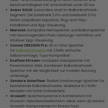
Notstromfähigkeit mit Umschaltzeit unter 20 ms.
Anker SOLIX:
besonders stark im Balkonkraftwerk-
Segment. Die Solarbank 2 Pro und Solarbank 3 Pro
liefern stapelbare Kapazität, Plug-and-Play-
Installation und App-Steuerung.
Marstek:
kompakte Heimspeicher und Balkonspeicher
mit hervorragendem Preis-Leistungs-Verhältnis und
intuitiver App-Steuerung.
Conow CBE2000 Pro:
All-in-One-Speicher
für
Balkonkraftwerke
mit 2 kWh, einfache
Selbstmontage, Tuya-kompatibel.
EcoFlow Stream:
modulare Solarspeicher mit
Powerstation-DNA. Kombiniert Balkonkraftwerk-
Speicher mit der Möglichkeit zur mobilen Nutzung
unterwegs.
Zendure SolarFlow:
flexible Erweiterungs-Speicher für
bestehende Balkonkraftwerke. Skalierbar in 1-kWh-
Modulen mit hoher Entladetiefe.
Growatt:
Speichersysteme in Kombination mit
Growatt-Hybridwechselrichtern. Ideal, wenn du bereits
Growatt-Komponenten im Einsatz hast.