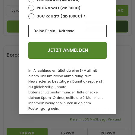
20€ Rabatt (ab 800€)
Lyra 2500 Pro
Lyra 2500 AC
Lyra 2500 Pro + AC
30€ Rabatt (ab 1000€) ⭐️
In den Warenkorb
Email
JETZT ANMELDEN
Borochi BES-H2 10kWh Speicherpaket
Im Anschluss erhältst du eine E-Mail mit
einem Link um deine Anmeldung zum
Newsletter zu bestätigen. Damit akzeptierst
du gleichzeitig unsere
Datenschutzbestimmungen. Bitte checke
deinen Spam-Ordner, sollte die E-Mail nicht
Lieferzeit
1-6 Werktage
innerhalb weniger Minuten in deinem
4.015,00 €*
Posteingang sein.
Preis mit 0% MwSt. zzgl. Versand
10 kWh
15 kWh
20 kWh