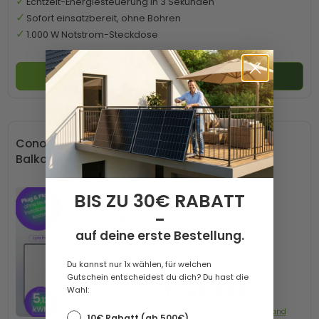
Echtzeit-Energiesteuerung in 3 Sekunden
Sofort einsatzbereit, ohne Bohren
1.000 W Notstrom-Steckdose
-50 € mit Code SP50
In den Warenkorb
Conow Lyra 2500 Pro + AC Speicher für
Balkonkraftwerke
BIS ZU 30€ RABATT
-
Versandkostenfrei
auf deine erste Bestellung.
Lieferzeit
1-6 Werktage
Du kannst nur 1x wählen, für welchen
1.298,00 €*
Gutschein entscheidest du dich? Du hast die
1.249,00 €*
Wahl:
Preis mit 0% MwSt. zzgl. Versand
10€ Rabatt (ab 500€)