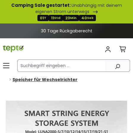
Camping Sale gestartet:
Unabhängig mit deinem
alt springen
eigenen Strom unterwegs
01
11
23
40
T
Std
Min
Sek
30 Tage Rückgaberecht
Speicher für Wechselrichter
Bildergalerie überspringen