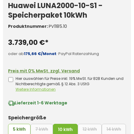
Huawei LUNA2000-10-S1 -
Speicherpaket 10kWh
Produktnummer:
PV1185.10
3.739,00 €*
oder ab
175,66 €/Monat
·
PayPal Ratenzahlung
Preis mit 0% MwSt. zzgl. Versand
Hier auswählen für Preise inkl. 19% MwSt. für B2B Kunden und
Nichtberechtigte gemäß § 12 Abs. 3 UStG
Weitere Informationen
Lieferzeit
1-6 Werktage
auswählen
Speichergröße
5 kWh
7 kWh
12 kWh
14 kWh
(Diese Option ist zurzeit nicht verfügbar.)
10 kWh
(Diese Option ist z
(Diese