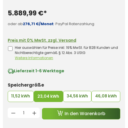
5.889,99 €*
oder ab
276,71 €/Monat
·
PayPal Ratenzahlung
Preis mit 0% MwSt. zzgl. Versand
Hier auswählen für Preise inkl. 19% MwSt. für B2B Kunden und
Nichtberechtigte gemäß § 12 Abs. 3 UStG
Weitere Informationen
Lieferzeit
1-6 Werktage
auswählen
Speichergröße
11,52 kWh
34,56 kWh
46,08 kWh
23,04 kWh
Produkt Anzahl: Gib den gewünschten 
In den Warenkorb