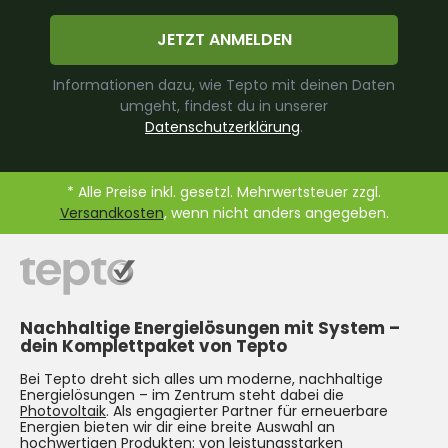
JETZT ANMELDEN
Informationen dazu, wie Tepto mit deinen Daten
umgeht, findest du in unserer
Datenschutzerklärung
.
* Alle Preise inkl. gesetzl. Mehrwertsteuer zzgl.
Versandkosten
, wenn nicht anders angegeben.
Nachhaltige Energielösungen mit System –
dein Komplettpaket von Tepto
Bei Tepto dreht sich alles um moderne, nachhaltige
Energielösungen – im Zentrum steht dabei die
Photovoltaik
. Als engagierter Partner für erneuerbare
Energien bieten wir dir eine breite Auswahl an
hochwertigen Produkten: von leistungsstarken