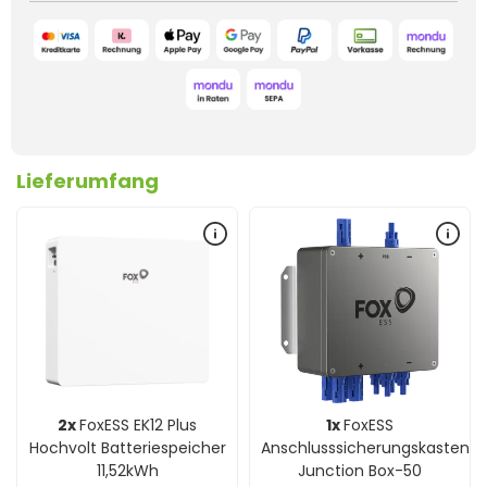
Lieferumfang
2x
FoxESS EK12 Plus
1x
FoxESS
Hochvolt Batteriespeicher
Anschlusssicherungskasten
11,52kWh
Junction Box-50