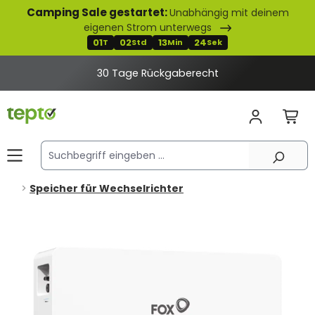
Camping Sale gestartet:
Unabhängig mit deinem
alt springen
eigenen Strom unterwegs
01
02
13
24
T
Std
Min
Sek
30 Tage Rückgaberecht
Speicher für Wechselrichter
Bildergalerie überspringen