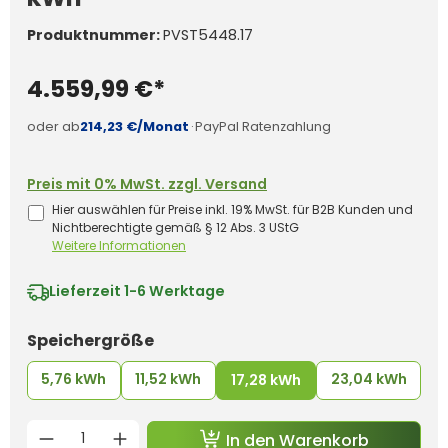
Produktnummer:
PVST5448.17
4.559,99 €*
oder ab
214,23 €/Monat
·
PayPal Ratenzahlung
Preis mit 0% MwSt. zzgl. Versand
Hier auswählen für Preise inkl. 19% MwSt. für B2B Kunden und
Nichtberechtigte gemäß § 12 Abs. 3 UStG
Weitere Informationen
Lieferzeit
1-6 Werktage
auswählen
Speichergröße
5,76 kWh
11,52 kWh
23,04 kWh
17,28 kWh
Produkt Anzahl: Gib den gewünschten 
In den Warenkorb