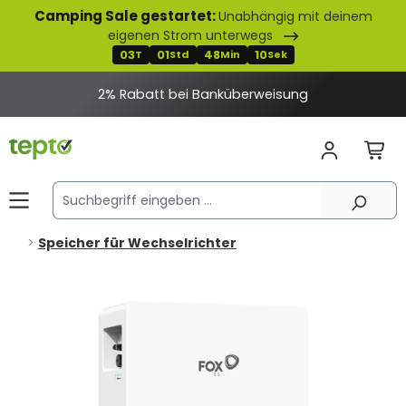
Camping Sale gestartet:
Unabhängig mit deinem
alt springen
eigenen Strom unterwegs
03
01
48
09
T
Std
Min
Sek
Speicher für Wechselrichter
Bildergalerie überspringen