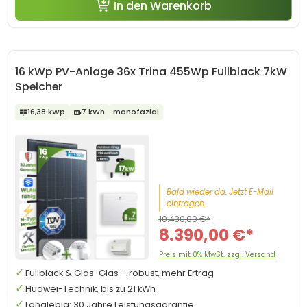
In den Warenkorb
16 kWp PV-Anlage 36x Trina 455Wp Fullblack 7kW
Speicher
16,38 kWp
7 kWh
monofazial
Bald wieder da. Jetzt E-Mail
eintragen.
10.430,00 €*
8.390,00 €*
Preis mit 0% MwSt. zzgl. Versand
Fullblack & Glas-Glas – robust, mehr Ertrag
Huawei-Technik, bis zu 21 kWh
Langlebig: 30 Jahre Leistungsgarantie