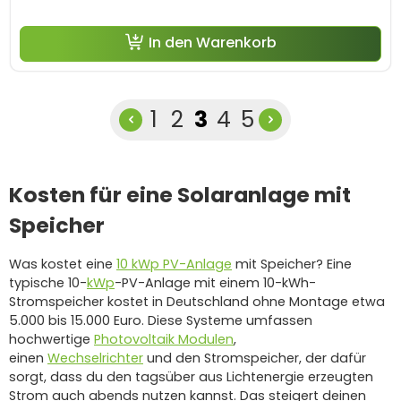
In den Warenkorb
Seite
Seite
Seite
Seite
Seite
1
2
3
4
5
Kosten für eine Solaranlage mit
Speicher
Was kostet eine
10 kWp PV-Anlage
mit Speicher? Eine
typische 10-
kWp
-PV-Anlage mit einem 10-kWh-
Stromspeicher kostet in Deutschland ohne Montage etwa
5.000 bis 15.000 Euro. Diese Systeme umfassen
hochwertige
Photovoltaik Modulen
,
einen
Wechselrichter
und den Stromspeicher, der dafür
sorgt, dass du den tagsüber aus Lichtenergie erzeugten
Strom auch abends nutzen kannst. Das steigert deinen