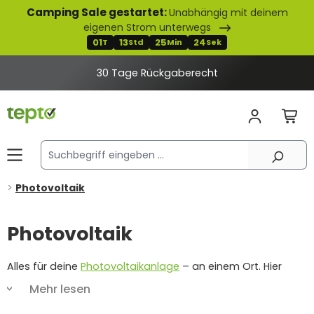
Camping Sale gestartet:
Unabhängig mit deinem
alt springen
eigenen Strom unterwegs
01
13
25
23
T
Std
Min
Sek
30 Tage Rückgaberecht
Photovoltaik
Photovoltaik
Alles für deine
Photovoltaikanlage
– an einem Ort. Hier
findest du das passende Montagematerial für die
Mehr lesen
Montage. Falls du professionelle Unterstützung brauchst,
kannst du eine
Montageanfrage stellen
und wir helfen dir,