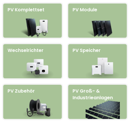
einen passenden Installateur zu finden. Wir bieten dir auch
PV Komplettset
PV Module
viele Infos zur Planung und zu geeigneten Photovoltaik
Komponenten.
Wechselrichter
PV Speicher
PV Zubehör
PV Groß- &
Industrieanlagen