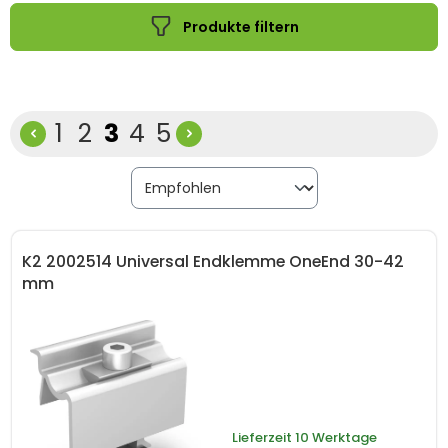
Produkte filtern
Seite
Seite
Seite
Seite
Seite
1
2
3
4
5
K2 2002514 Universal Endklemme OneEnd 30-42
mm
Lieferzeit
10 Werktage