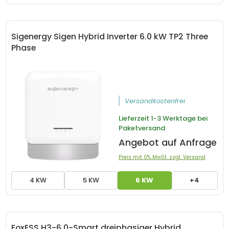
Sigenergy Sigen Hybrid Inverter 6.0 kW TP2 Three
Phase
Versandkostenfrei
Lieferzeit
1-3 Werktage bei
Paketversand
Angebot auf Anfrage
Preis mit 0% MwSt. zzgl. Versand
4 KW
5 KW
6 KW
+4
FoxESS H3-6.0-Smart dreiphasiger Hybrid