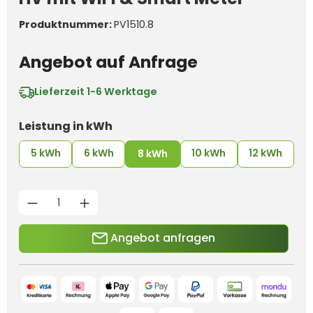
Produktnummer:
PV1510.8
Angebot auf Anfrage
Lieferzeit
1-6 Werktage
auswählen
Leistung in kWh
5 kWh
6 kWh
10 kWh
12 kWh
8 kWh
Produkt Anzahl: Gib den g
Angebot anfragen