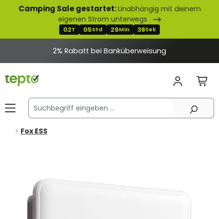
Camping Sale gestartet:
Unabhängig mit deinem
alt springen
eigenen Strom unterwegs
02
05
29
38
T
Std
Min
Sek
2% Rabatt bei Banküberweisung
Fox ESS
Bildergalerie überspringen