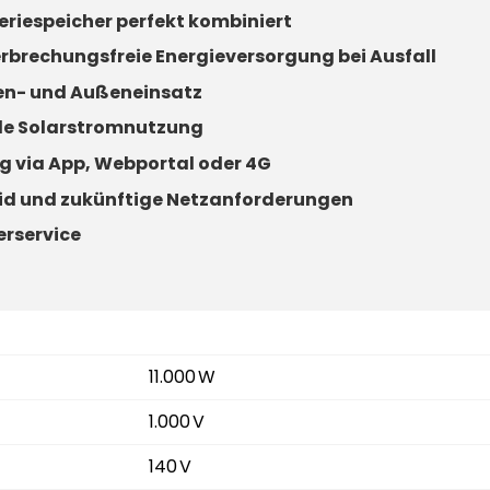
riespeicher perfekt kombiniert
rbrechungsfreie Energieversorgung bei Ausfall
nnen- und Außeneinsatz
le Solarstromnutzung
g via App, Webportal oder 4G
rid und zukünftige Netzanforderungen
erservice
11.000 W
1.000 V
140 V