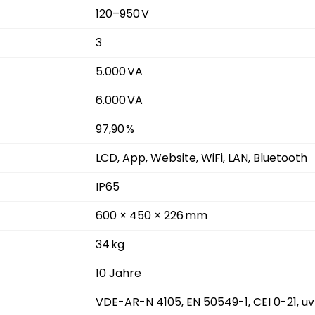
120–950 V
3
5.000 VA
6.000 VA
97,90 %
LCD, App, Website, WiFi, LAN, Bluetooth
IP65
600 × 450 × 226 mm
34 kg
10 Jahre
VDE-AR-N 4105, EN 50549-1, CEI 0-21, u