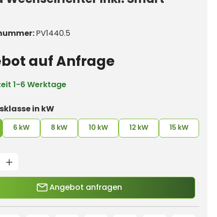
nummer:
PV1440.5
bot auf Anfrage
zeit
1-6 Werktage
auswählen
sklasse in kW
6 kW
8 kW
10 kW
12 kW
15 kW
Produkt Anzahl: Gib den gewün
Angebot anfragen