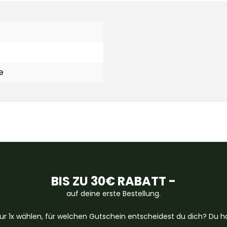
e
BIS ZU 30€ RABATT -
auf deine erste Bestellung.
ur 1x wählen, für welchen Gutschein entscheidest du dich? Du ha