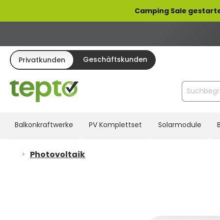
pringen
Zur Hauptnavigation springen
Camping Sale gestarte
Geschäftskunden
Privatkunden
Balkonkraftwerke
PV Komplettset
Solarmodule
Photovoltaik
Bildergalerie überspringen