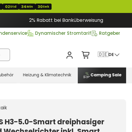
02
34
29
T
Std
Min
Sek
2% Rabatt bei Banküberweisung
ndenservice
Dynamischer Stromtarif
Ratgeber
🇩🇪
DE
ubehör
Heizung & Klimatechnik
Camping Sale
aik
S H3-5.0-Smart dreiphasiger
d Wechselrichter inkl. Smart