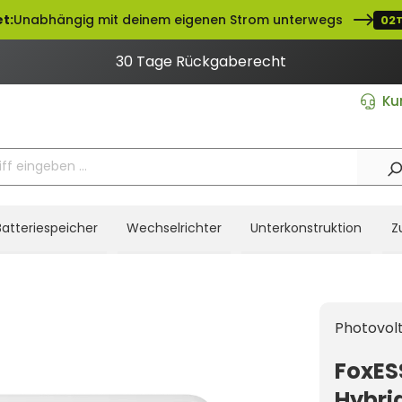
t:
Unabhängig mit deinem eigenen Strom unterwegs
02
30 Tage Rückgaberecht
Ku
Batteriespeicher
Wechselrichter
Unterkonstruktion
Z
Photovolt
FoxES
Hybri