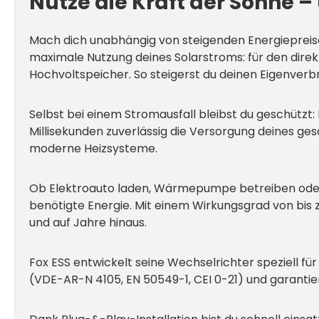
Nutze die Kraft der Sonne 
Mach dich unabhängig von steigenden Energiepreis
maximale Nutzung deines Solarstroms: für den direkt
Hochvoltspeicher. So steigerst du deinen Eigenverb
Selbst bei einem Stromausfall bleibst du geschützt
Millisekunden zuverlässig die Versorgung deines 
moderne Heizsysteme.
Ob Elektroauto laden, Wärmepumpe betreiben oder Kl
benötigte Energie. Mit einem Wirkungsgrad von bis 
und auf Jahre hinaus.
Fox ESS entwickelt seine Wechselrichter speziell f
(VDE-AR-N 4105, EN 50549-1, CEI 0-21) und garantie