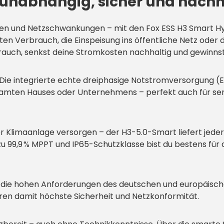
– unabhängig, sicher und nachh
en und Netzschwankungen – mit den Fox ESS H3 Smart Hyb
en Verbrauch, die Einspeisung ins öffentliche Netz oder 
rauch, senkst deine Stromkosten nachhaltig und gewinnst
: Die integrierte echte dreiphasige Notstromversorgung 
gesamten Hauses oder Unternehmens – perfekt auch für 
imaanlage versorgen – der H3-5.0-Smart liefert jederzei
zu 99,9 % MPPT und IP65-Schutzklasse bist du bestens für
ür die hohen Anforderungen des deutschen und europäische
ren damit höchste Sicherheit und Netzkonformität.