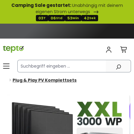
Camping Sale gestartet:
Unabhängig mit deinem
alt springen
eigenen Strom unterwegs
03
06
53
40
T
Std
Min
Sek
Plug & Play PV Komplettsets
Bildergalerie überspringen