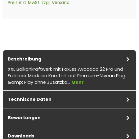
Preis inkl. MwSt. zzgl. Versand
1x
FoxEss M1-800-E 800W
6x
Verlängerungskabel
6x
Verlängerungskabel
1x
FoxEss M1-800-E
Mikrowechselrichter mit
6mm² beidseitig
4mm² beidseitig
Anschlusskabel - 5m
eingebautem WLAN-
kompatibel mit MC4
kompatibel mit MC4
Modul
Solarkabel schwarz inkl.
Solarkabel schwarz inkl.
Stecker - 5m
Stecker - 3m
Beschreibung
XXL Balkonkraftwerk mit FoxEss Avocado 22 Pro und
Fullblack Modulen Komfort auf Premium-Niveau Plug
&amp; Play ohne Zusatzko…
Mehr
Technische Daten
Bewertungen
Downloads