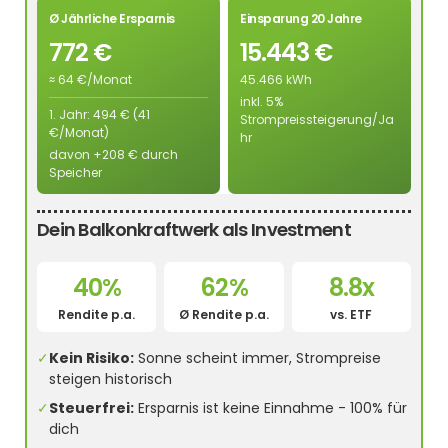
Ø Jährliche Ersparnis
Einsparung 20 Jahre
772 €
15.443 €
≈ 64 €/Monat
45.466 kWh
inkl. 5%
1. Jahr: 494 € (41
Strompreissteigerung/Ja
€/Monat)
hr
davon +208 € durch
Speicher
Dein Balkonkraftwerk als Investment
40%
62%
8.8x
Rendite p.a.
Ø Rendite p.a.
vs. ETF
✓
Kein Risiko:
Sonne scheint immer, Strompreise
steigen historisch
✓
Steuerfrei:
Ersparnis ist keine Einnahme - 100% für
dich