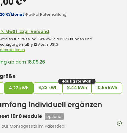
,00 €*
,20 €/Monat
·
PayPal Ratenzahlung
0% MwSt. zzgl. Versand
wählen für Preise inkl. 19% MwSt. für B2B Kunden und
rechtigte gemäß § 12 Abs. 3 UStG
 Informationen
ung ab dem 18.09.26
auswählen
rgröße
Häufigste Wahl
6,33 kWh
8,44 kWh
10,55 kWh
4,22 kWh
rumfang individuell ergänzen
set für 8 Module
optional
t auf Montagesets im Paketdeal