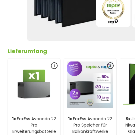
Lieferumfang
1x
FoxEss Avocado 22
1x
FoxEss Avocado 22
8x
J
Pro
Pro Speicher für
Niw
Erweiterungsbatterie
Balkonkraftwerke
Gla