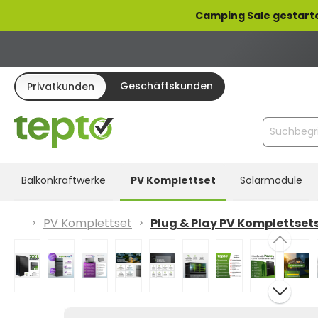
pringen
Zur Hauptnavigation springen
Camping Sale gestarte
Geschäftskunden
Privatkunden
Balkonkraftwerke
PV Komplettset
Solarmodule
PV Komplettset
Plug & Play PV Komplettset
Bildergalerie überspringen