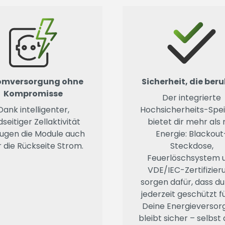
omversorgung ohne
Sicherheit, die ber
Kompromisse
Der integrierte
Dank intelligenter,
Hochsicherheits-Spe
dseitiger Zellaktivität
bietet dir mehr als 
ugen die Module auch
Energie: Blackout
 die Rückseite Strom.
Steckdose,
Feuerlöschsystem 
VDE/IEC-Zertifizier
sorgen dafür, dass du
jederzeit geschützt fü
Deine Energieversor
bleibt sicher – selbst