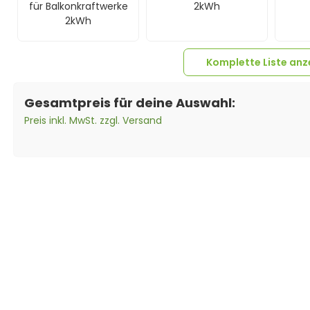
für Balkonkraftwerke
2kWh
2kWh
Komplette Liste anz
Gesamtpreis für deine Auswahl:
Preis inkl. MwSt. zzgl. Versand
1x
FoxEss
1x
FoxEss Q1-2000-E
Anschlusskabel für
Mikrowechselrichter
Q1-2000-E 3m
2000W