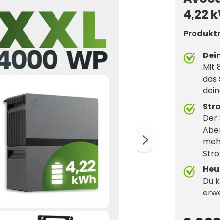
4,22 
Produkt
Dei
Mit 
das 
dein
Str
Der 
Aben
mehr
Stro
Heu
Du k
erwe