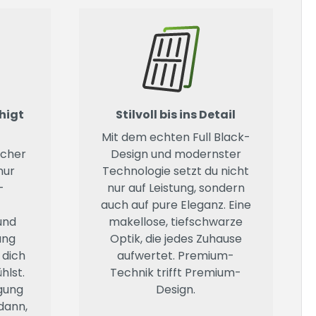
uhigt
Stilvoll bis ins Detail
Mit dem echten Full Black-
icher
Design und modernster
nur
Technologie setzt du nicht
-
nur auf Leistung, sondern
auch auf pure Eleganz. Eine
und
makellose, tiefschwarze
ung
Optik, die jedes Zuhause
 dich
aufwertet. Premium-
hlst.
Technik trifft Premium-
gung
Design.
 dann,