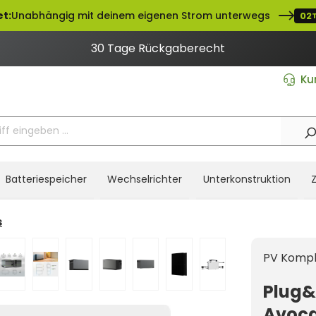
t:
Unabhängig mit deinem eigenen Strom unterwegs
02
30 Tage Rückgaberecht
Ku
Batteriespeicher
Wechselrichter
Unterkonstruktion
s
PV Kompl
Plug&
Avoca