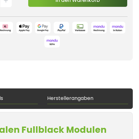
In den Warenkorb
ds
Herstellerangaben
ialen Fullblack Modulen