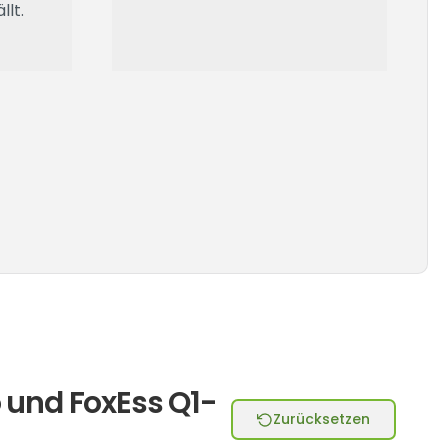
llt.
 und FoxEss Q1-
Zurücksetzen