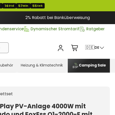
14
57
54
T
Std
Min
Sek
2% Rabatt bei Banküberweisung
ndenservice
Dynamischer Stromtarif
Ratgeber
🇩🇪
DE
Zubehör
Heizung & Klimatechnik
Camping Sale
ettset
Play PV-Anlage 4000W mit
do und FoxEss Q1-2000-E mit