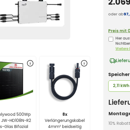
2.069
oder ab
97
Preis mit 
Hier aus
Nichtbe
Weitere
Liefer
Speiche
2,11 kWh
Liefe
Montage
olywood 500Wp
8x
a JW-HD108N-R2
Verlängerungskabel
10% Rabat
s-Glas Bifazial
4mm² beidseitig