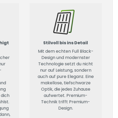
uhigt
Stilvoll bis ins Detail
Mit dem echten Full Black-
icher
Design und modernster
nur
Technologie setzt du nicht
-
nur auf Leistung, sondern
auch auf pure Eleganz. Eine
und
makellose, tiefschwarze
ung
Optik, die jedes Zuhause
 dich
aufwertet. Premium-
hlst.
Technik trifft Premium-
gung
Design.
 dann,