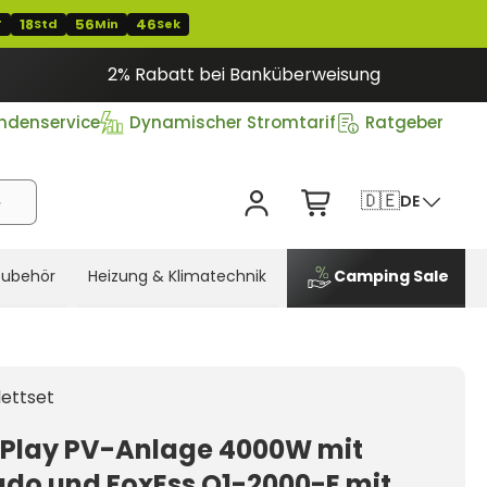
18
56
45
T
Std
Min
Sek
2% Rabatt bei Banküberweisung
ndenservice
Dynamischer Stromtarif
Ratgeber
🇩🇪
DE
Zubehör
Heizung & Klimatechnik
Camping Sale
ettset
Play PV-Anlage 4000W mit
do und FoxEss Q1-2000-E mit