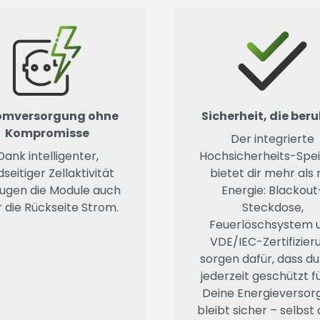
omversorgung ohne
Sicherheit, die ber
Kompromisse
Der integrierte
Dank intelligenter,
Hochsicherheits-Spe
dseitiger Zellaktivität
bietet dir mehr als 
ugen die Module auch
Energie: Blackout
 die Rückseite Strom.
Steckdose,
Feuerlöschsystem 
VDE/IEC-Zertifizier
sorgen dafür, dass du
jederzeit geschützt fü
Deine Energieversor
bleibt sicher – selbst