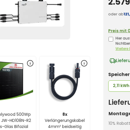
2.579
oder ab
121
Preis mit 
Hier aus
Nichtbe
Weitere
Liefer
Speiche
2,11 kWh
Liefe
Montage
olywood 500Wp
8x
a JW-HD108N-R2
Verlängerungskabel
10% Rabat
s-Glas Bifazial
4mm² beidseitig