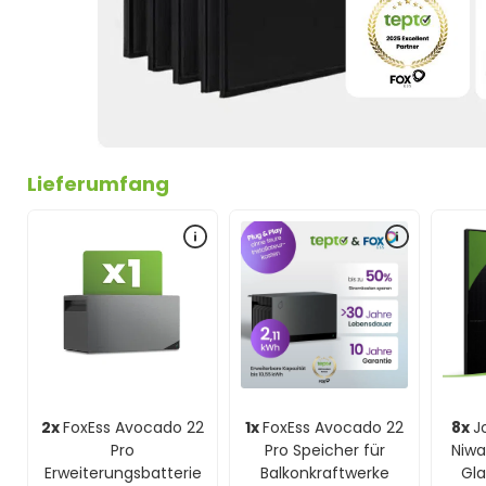
Lieferumfang
2x
FoxEss Avocado 22
1x
FoxEss Avocado 22
8x
J
Pro
Pro Speicher für
Niw
Erweiterungsbatterie
Balkonkraftwerke
Gla