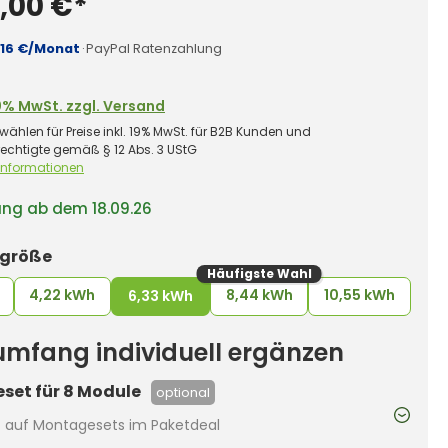
,00 €*
,16 €/Monat
·
PayPal Ratenzahlung
0% MwSt. zzgl. Versand
wählen für Preise inkl. 19% MwSt. für B2B Kunden und
rechtigte gemäß § 12 Abs. 3 UStG
 Informationen
ung ab dem 18.09.26
auswählen
rgröße
Häufigste Wahl
4,22 kWh
8,44 kWh
10,55 kWh
6,33 kWh
rumfang individuell ergänzen
set für 8 Module
optional
t auf Montagesets im Paketdeal