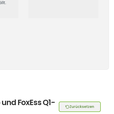
llt.
 und FoxEss Q1-
Zurücksetzen