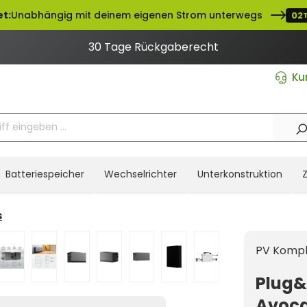
t:
Unabhängig mit deinem eigenen Strom unterwegs
02
30 Tage Rückgaberecht
Ku
Batteriespeicher
Wechselrichter
Unterkonstruktion
s
PV Kompl
Plug&
Avoca