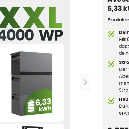
6,33 
Produkt
Dei
Mit 
das 
dein
Str
Der 
Aben
mehr
Stro
Heu
Du k
erwe