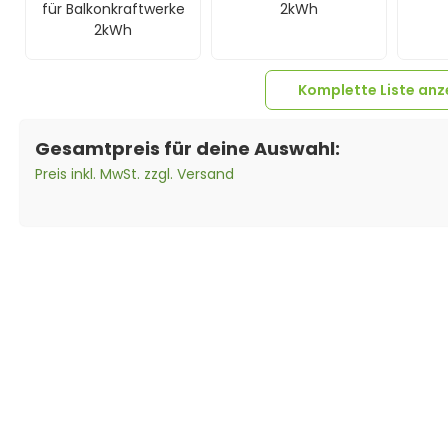
für Balkonkraftwerke
2kWh
2kWh
Komplette Liste anz
Gesamtpreis für deine Auswahl:
Preis inkl. MwSt. zzgl. Versand
1x
FoxEss
1x
FoxEss Q1-2000-E
Anschlusskabel für
Mikrowechselrichter
Q1-2000-E 3m
2000W