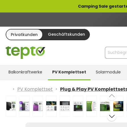
pringen
Zur Hauptnavigation springen
Camping Sale gestarte
Geschäftskunden
Privatkunden
Balkonkraftwerke
PV Komplettset
Solarmodule
PV Komplettset
Plug & Play PV Komplettset
Bildergalerie überspringen