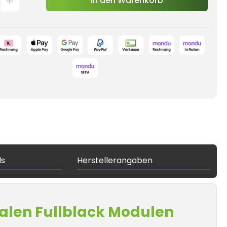
In den Warenkorb
ds
Herstellerangaben
ialen Fullblack Modulen