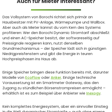
Auch für Mieter interessant?
Das Vollsystem von Borochi richtet sich primär an
Hausbesitzer mit PV-Anlage, Wärmepumpe und Wallbox.
Aber auch als Mieter kannst du vom Kern des Systems
profitieren: Wer den Borochi Dynamic Stromtarif abschließt
und einen AC-Speicher besitzt, der softwareseitig auf
Preissignale reagieren kann, nutzt denselben
Grundmechanismus – der Speicher lädt sich in günstigen
Niedrigpreisfenstern und gibt die Energie in teuren
Hochpreisphasen ins Haus ab.
Einige Speicher bringen diese Funktion bereits mit, darunter
Modelle von
EcoFlow
oder
Anker
. Einzige technische
Voraussetzung ist ein Smartmeter Gateway, das den
Zugang zu stündlichen Börsenstrompreisen ermöglicht –
erhältlich ist es zum Beispiel über Anbieter wie
Inexogy
.
Kein komplettes Energiesystem, aber ein sinnvoller Einstieg
in die Welt dynamischer Stromtarife – auch ohne eigene