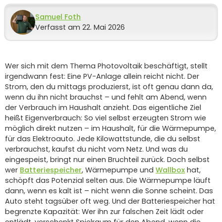
Samuel Foth
Verfasst am 22. Mai 2026
Wer sich mit dem Thema Photovoltaik beschäftigt, stellt
irgendwann fest: Eine PV-Anlage allein reicht nicht. Der
Strom, den du mittags produzierst, ist oft genau dann da,
wenn du ihn nicht brauchst – und fehlt am Abend, wenn
der Verbrauch im Haushalt anzieht. Das eigentliche Ziel
heißt Eigenverbrauch: So viel selbst erzeugten Strom wie
möglich direkt nutzen – im Haushalt, für die Wärmepumpe,
für das Elektroauto. Jede Kilowattstunde, die du selbst
verbrauchst, kaufst du nicht vom Netz. Und was du
eingespeist, bringt nur einen Bruchteil zurück. Doch selbst
wer
Batteriespeicher
, Wärmepumpe und
Wallbox
hat,
schöpft das Potenzial selten aus. Die Wärmepumpe läuft
dann, wenn es kalt ist – nicht wenn die Sonne scheint. Das
Auto steht tagsüber oft weg. Und der Batteriespeicher hat
begrenzte Kapazität: Wer ihn zur falschen Zeit lädt oder
entlädt, verschenkt Spielraum für den Abend, wenn die