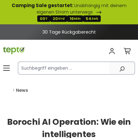
Camping Sale gestartet:
Unabhängig mit deinem
alt springen
eigenen Strom unterwegs
00
20
16
53
T
Std
Min
Sek
30 Tage Rückgaberecht
News
Borochi AI Operation: Wie ein
intelligentes