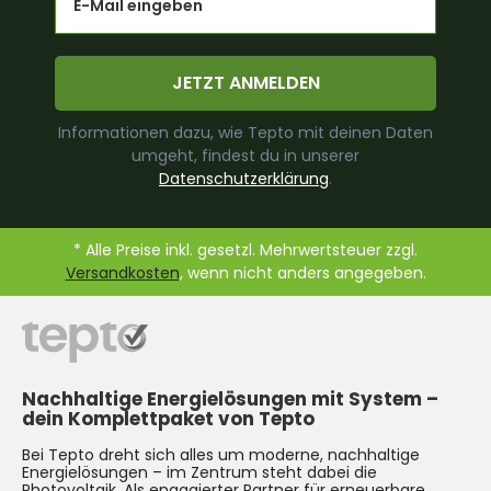
JETZT ANMELDEN
Informationen dazu, wie Tepto mit deinen Daten
umgeht, findest du in unserer
Datenschutzerklärung
.
* Alle Preise inkl. gesetzl. Mehrwertsteuer zzgl.
Versandkosten
, wenn nicht anders angegeben.
Nachhaltige Energielösungen mit System –
dein Komplettpaket von Tepto
Bei Tepto dreht sich alles um moderne, nachhaltige
Energielösungen – im Zentrum steht dabei die
Photovoltaik
. Als engagierter Partner für erneuerbare