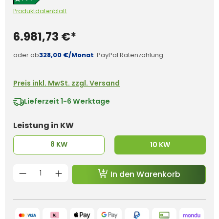
Produktdatenblatt
6.981,73 €*
oder ab
328,00 €/Monat
·
PayPal Ratenzahlung
Preis inkl. MwSt. zzgl. Versand
Lieferzeit
1-6 Werktage
auswählen
Leistung in KW
8 KW
10 KW
Produkt Anzahl: Gib den gewünschten 
In den Warenkorb