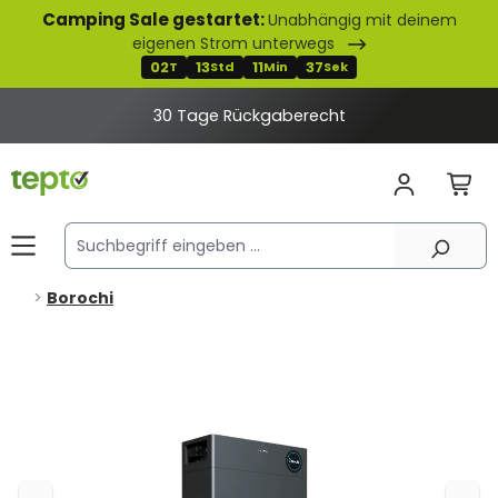
Camping Sale gestartet:
Unabhängig mit deinem
alt springen
eigenen Strom unterwegs
02
13
11
37
T
Std
Min
Sek
30 Tage Rückgaberecht
Borochi
Bildergalerie überspringen