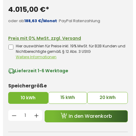
4.015,00 €*
oder ab
188,63 €/Monat
·
PayPal Ratenzahlung
Preis mit 0% MwSt. zzgl. Versand
Hier auswählen für Preise inkl. 19% MwSt. für B2B Kunden und
Nichtberechtigte gemäß § 12 Abs. 3 UStG
Weitere Informationen
Lieferzeit
1-6 Werktage
auswählen
Speichergröße
15 kWh
20 kWh
10 kWh
Produkt Anzahl: Gib den gewünschten 
In den Warenkorb