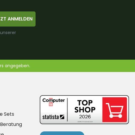
TZT ANMELDEN
 unserer
ers angegeben.
e Sets
-Beratung
se