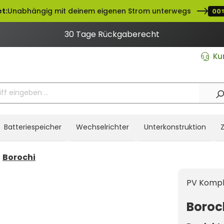
t:
Unabhängig mit deinem eigenen Strom unterwegs
00
30 Tage Rückgaberecht
Ku
Batteriespeicher
Wechselrichter
Unterkonstruktion
Borochi
PV Kompl
Boroc