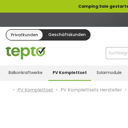
pringen
Zur Hauptnavigation springen
Camping Sale gestarte
Geschäftskunden
Privatkunden
Balkonkraftwerke
PV Komplettset
Solarmodule
PV Komplettset
PV Komplettsets Hersteller
Bildergalerie überspringen