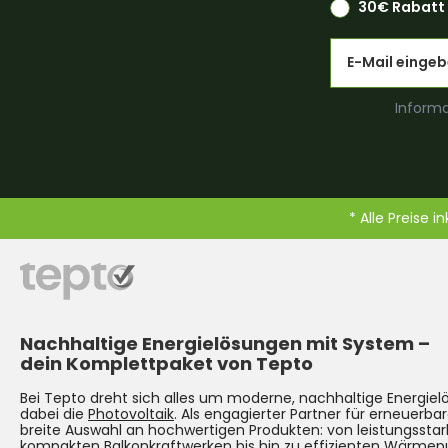
30€ Rabatt 
Email
Informa
* Alle Preise i
Nachhaltige Energielösungen mit System –
dein Komplettpaket von Tepto
Bei Tepto dreht sich alles um moderne, nachhaltige Energie
dabei die
Photovoltaik
. Als engagierter Partner für erneuerbar
breite Auswahl an hochwertigen Produkten: von leistungsst
kompakten
Balkonkraftwerken
bis hin zu effizienten Wärmep