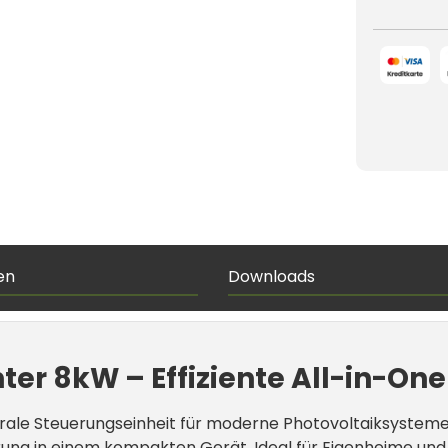
en
Downloads
er 8kW – Effiziente All-in-One
rale Steuerungseinheit für moderne Photovoltaiksysteme m
uerung in einem kompakten Gerät. Ideal für Eigenheime u