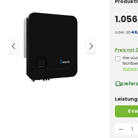
Produkt
1.056
oder ab
49
Preis mit 
Hier aus
Nichtbe
Weitere
Liefer
Leistung
8 K
Produk