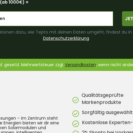
(ab 1000€) ⭐️
JE
tionen dazu, wie Tepto mit deinen Daten umgeht, findest du in
Datenschutzerklärung
.
nkl. gesetzl. Mehrwertsteuer zzgl.
Versandkosten
, wenn nicht and
Qualitätsgeprüfte
Markenprodukte
Sorgfältig ausgewählt
lösungen – im Zentrum steht
Kostenlose Experten
e Energien bieten wir dir eine
arken Solarmodulen und
2% Skonto bei Vorkas
umpen, intelligenten