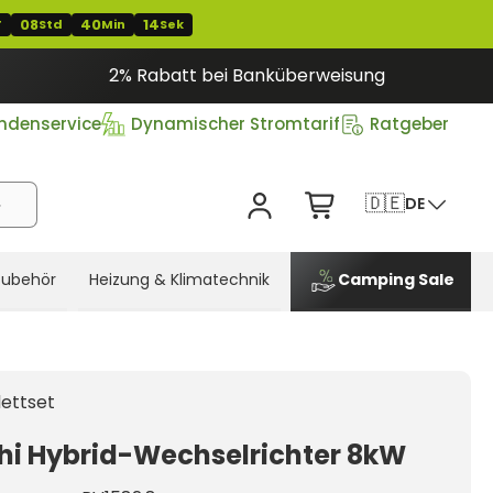
08
40
13
T
Std
Min
Sek
2% Rabatt bei Banküberweisung
ndenservice
Dynamischer Stromtarif
Ratgeber
🇩🇪
DE
Zubehör
Heizung & Klimatechnik
Camping Sale
ettset
hi Hybrid-Wechselrichter 8kW