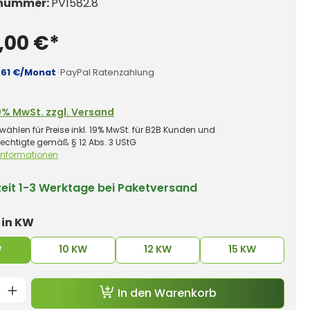
nummer:
PV1582.8
,00 €*
,61 €/Monat
·
PayPal Ratenzahlung
0% MwSt. zzgl. Versand
wählen für Preise inkl. 19% MwSt. für B2B Kunden und
rechtigte gemäß § 12 Abs. 3 UStG
 Informationen
zeit
1-3 Werktage bei Paketversand
auswählen
 in KW
10 KW
12 KW
15 KW
W
t Anzahl: Gib den gewünschten Wert e
In den Warenkorb