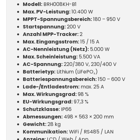
Modell:
BRH008KH-B1
Max. PV-Leistung:
10.400 W
MPPT-Spannungsbereich:
180 – 950 V
Startspannung:
200 V
Anzahl MPP-Tracker:
2
Max. Eingangsstrom:
15 / 15 A
AC-Nennleistung (Netz):
5.000 W
Max. Scheinleistung:
5.500 VA
AC-Spannung:
220/380 V, 230/400 V
Batterietyp:
Lithium (LiFePO₄)
Batteriespannungsbereich:
150 – 600 V
Lade-/Entladestrom:
max. 25 A
Max. Wirkungsgrad:
98 %
EU-Wirkungsgrad:
97,3 %
Schutzklasse:
IP66
Abmessungen:
498 × 563 × 200 mm
Gewicht:
28 kg
Kommunikation:
WiFi / RS485 / LAN
Anzeige:
LCD / Web / App