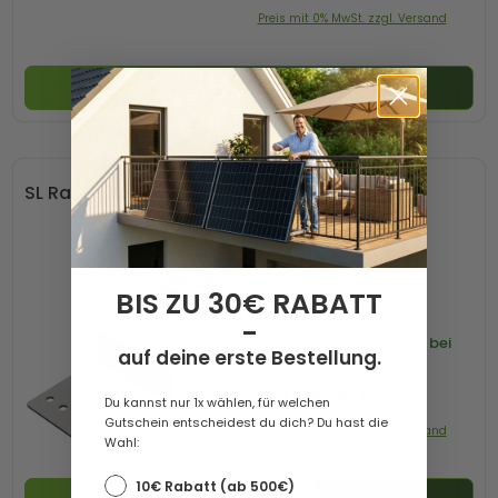
Preis mit 0% MwSt. zzgl. Versand
In den Warenkorb
SL Rack 13105-00 Dachhaken SL A2-Tegalit
BIS ZU 30€ RABATT
-
Lieferzeit
1-3 Werktage bei
auf deine erste Bestellung.
Paketversand
20,90 €*
Du kannst nur 1x wählen, für welchen
Gutschein entscheidest du dich? Du hast die
Preis mit 0% MwSt. zzgl. Versand
Wahl:
10€ Rabatt (ab 500€)