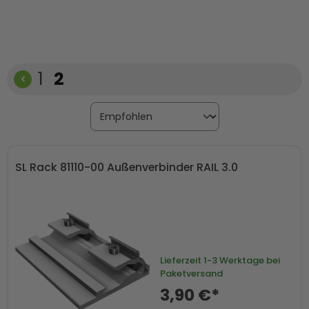
Komponenten wie Ballastkörbe und -winkel. So stellst du
dir dein Montagesystem entweder als komplettes Set
zusammen oder ergänzt gezielt einzelne Teile.
Seite
Seite
1
2
SL Rack 81110-00 Außenverbinder RAIL 3.0
Lieferzeit
1-3 Werktage bei
Paketversand
3,90 €*