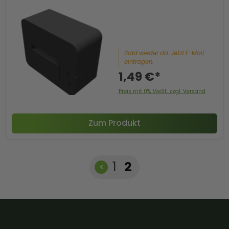
Bald wieder da. Jetzt E-Mail
eintragen.
1,49 €*
Preis mit 0% MwSt. zzgl. Versand
Zum Produkt
Seite
Seite
1
2