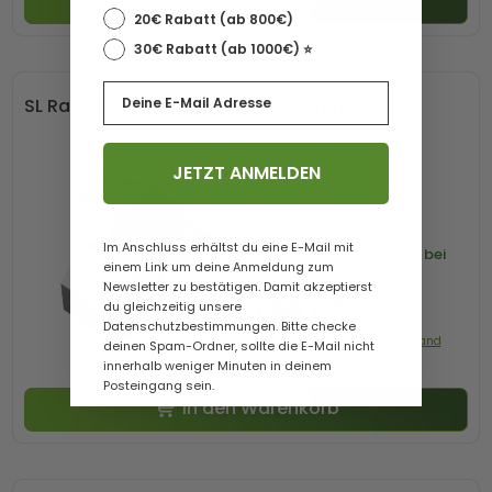
In den Warenkorb
20€ Rabatt (ab 800€)
30€ Rabatt (ab 1000€) ⭐️
Email
SL Rack 21114-00 FLA Universalklemme
JETZT ANMELDEN
Im Anschluss erhältst du eine E-Mail mit
Lieferzeit
1-3 Werktage bei
einem Link um deine Anmeldung zum
Paketversand
Newsletter zu bestätigen. Damit akzeptierst
1,90 €*
du gleichzeitig unsere
Datenschutzbestimmungen. Bitte checke
Preis mit 0% MwSt. zzgl. Versand
deinen Spam-Ordner, sollte die E-Mail nicht
innerhalb weniger Minuten in deinem
Posteingang sein.
In den Warenkorb