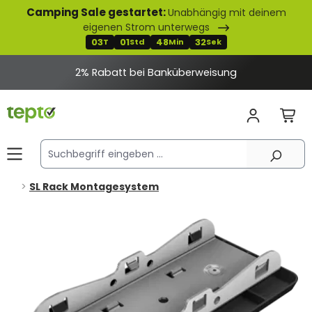
Camping Sale gestartet:
Unabhängig mit deinem
alt springen
eigenen Strom unterwegs
03
01
48
32
T
Std
Min
Sek
2% Rabatt bei Banküberweisung
SL Rack Montagesystem
Bildergalerie überspringen