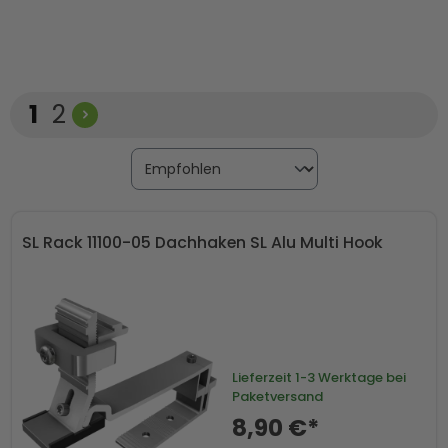
Komponenten wie Ballastkörbe und -winkel. So stellst du
dir dein Montagesystem entweder als komplettes Set
zusammen oder ergänzt gezielt einzelne Teile.
Seite
Seite
1
2
SL Rack 11100-05 Dachhaken SL Alu Multi Hook
Lieferzeit
1-3 Werktage bei
Paketversand
8,90 €*