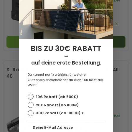
Lieferzeit
1-3 Werktage bei
Paketversand
1,49 €*
Preis mit 0% MwSt. zzgl. Versand
In den Warenkorb
BIS ZU 30€ RABATT
-
auf deine erste Bestellung.
SL Rack 81140-02 Innenverbinder RAIL 2.0 für RAIL
Du kannst nur 1x wählen, für welchen
40
Gutschein entscheidest du dich? Du hast die
Wahl:
10€ Rabatt (ab 500€)
20€ Rabatt (ab 800€)
30€ Rabatt (ab 1000€) ⭐️
Lieferzeit
1-3 Werktage bei
Paketversand
Email
4,90 €*