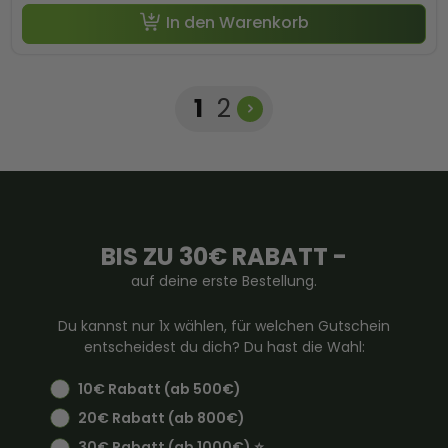
In den Warenkorb
Seite
Seite
1
2
BIS ZU 30€ RABATT -
auf deine erste Bestellung.
Du kannst nur 1x wählen, für welchen Gutschein
entscheidest du dich? Du hast die Wahl:
10€ Rabatt (ab 500€)
20€ Rabatt (ab 800€)
30€ Rabatt (ab 1000€) ⭐️