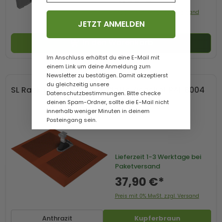
Preis mit 0% MwSt. zzgl. Versand
JETZT ANMELDEN
In den Warenkorb
Im Anschluss erhältst du eine E-Mail mit
einem Link um deine Anmeldung zum
Newsletter zu bestätigen. Damit akzeptierst
du gleichzeitig unsere
SL Rack 11500-00 Alpha-Platte Ziegelrot RAL 8004
Datenschutzbestimmungen. Bitte checke
deinen Spam-Ordner, sollte die E-Mail nicht
innerhalb weniger Minuten in deinem
Posteingang sein.
Lieferzeit
1-3 Werktage bei
Paketversand
37,90 €*
Preis mit 0% MwSt. zzgl. Versand
Anthrazit
Kupferbraun