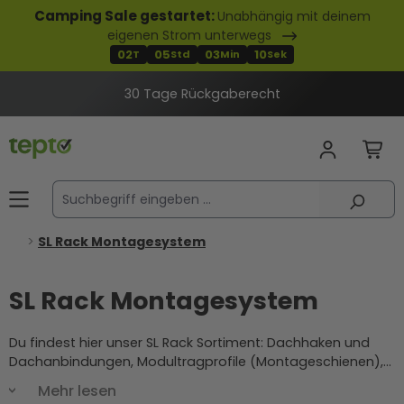
Camping Sale gestartet:
Unabhängig mit deinem
alt springen
eigenen Strom unterwegs
02
05
03
10
T
Std
Min
Sek
30 Tage Rückgaberecht
SL Rack Montagesystem
SL Rack Montagesystem
Du findest hier unser SL Rack Sortiment: Dachhaken und
Dachanbindungen, Modultragprofile (Montageschienen),
Modulklemmen für Mitte und Ende, Schienenverbinder,
Mehr lesen
Endkappen, Dachersatzplatten sowie Flachdach-