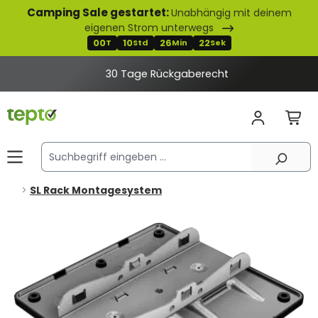
Camping Sale gestartet:
Unabhängig mit deinem
alt springen
eigenen Strom unterwegs
00
10
26
22
T
Std
Min
Sek
30 Tage Rückgaberecht
SL Rack Montagesystem
Bildergalerie überspringen