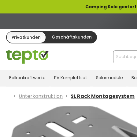
pringen
Zur Hauptnavigation springen
Camping Sale gestart
Geschäftskunden
Privatkunden
Balkonkraftwerke
PV Komplettset
Solarmodule
Ba
Unterkonstruktion
SL Rack Montagesystem
Bildergalerie überspringen