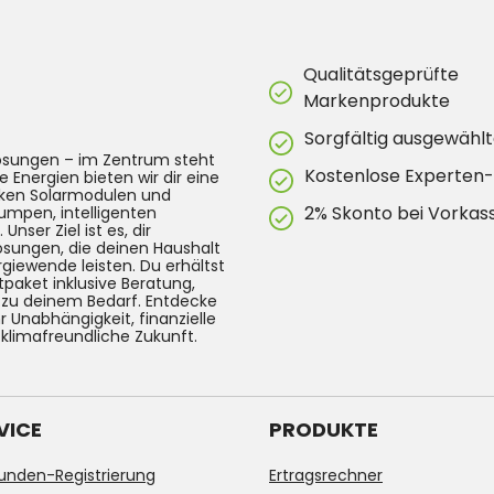
Qualitätsgeprüfte
Markenprodukte
Sorgfältig ausgewählt
lösungen – im Zentrum steht
Kostenlose Experten
e Energien bieten wir dir eine
arken Solarmodulen und
2% Skonto bei Vorkas
umpen, intelligenten
ser Ziel ist es, dir
Lösungen, die deinen Haushalt
rgiewende leisten. Du erhältst
tpaket inklusive Beratung,
g zu deinem Bedarf. Entdecke
 Unabhängigkeit, finanzielle
 klimafreundliche Zukunft.
VICE
PRODUKTE
unden-Registrierung
Ertragsrechner