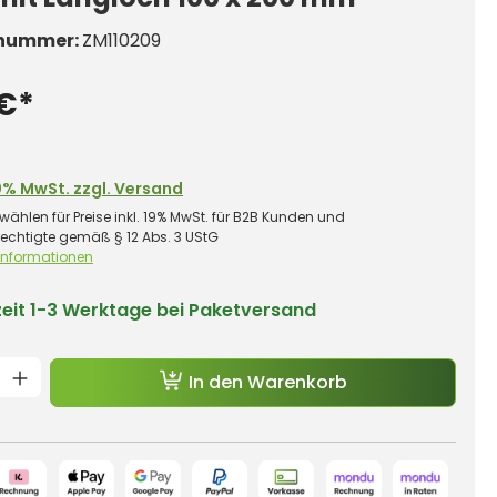
nummer:
ZM110209
 €*
0% MwSt. zzgl. Versand
wählen für Preise inkl. 19% MwSt. für B2B Kunden und
rechtigte gemäß § 12 Abs. 3 UStG
 Informationen
zeit
1-3 Werktage bei Paketversand
t Anzahl: Gib den gewünschten Wert e
In den Warenkorb