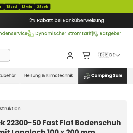
18
13
27
T
Std
Min
Sek
2% Rabatt bei Banküberweisung
ndenservice
Dynamischer Stromtarif
Ratgeber
🇩🇪
DE
Zubehör
Heizung & Klimatechnik
Camping Sale
struktion
ck 22300-50 Fast Flat Bodenschuh
mit Langloch 100 x 200 mm