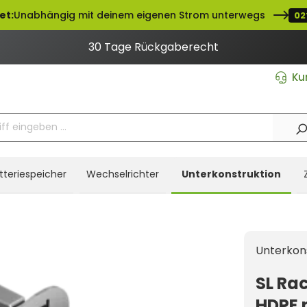
et:
Unabhängig mit deinem eigenen Strom unterwegs
02
30 Tage Rückgaberecht
Ku
tteriespeicher
Wechselrichter
Unterkonstruktion
Unterkon
SL Ra
HDPE 