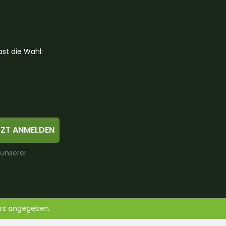
st die Wahl:
TZT ANMELDEN
 unserer
ers angegeben.