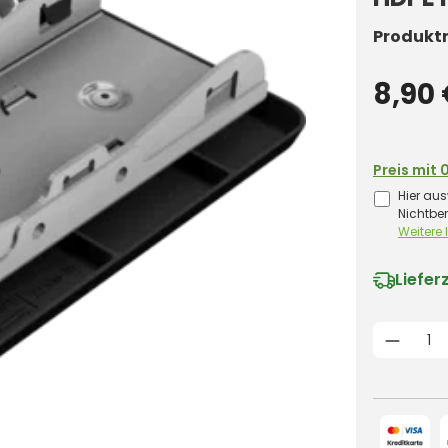
Produkt
8,90
Preis mit 
Hier aus
Nichtbe
Weitere
Liefer
Produk