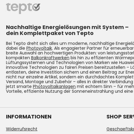
Nachhaltige Energielösungen mit System –
dein Komplettpaket von Tepto
Bei Tepto dreht sich alles um moderne, nachhaltige Energie
dabei die
Photovoltaik
. Als engagierter Partner für erneuerbar
breite Auswahl an hochwertigen Produkten: von leistungsst
kompakten
Balkonkraftwerken
bis hin zu effizienten Wärmep
Lüftungssystemen und Technologien von Marken wie Huawei. Un
innovative Technologien zu fairen Preisen bereitzustellen – 
entlasten, deine Investition sichern und einen Beitrag zur Ene
nicht nur einzelne Artikel, sondern ein durchdachtes Komplet
Versand, Montage und Zubehör – alles in direkter Verbindun
jetzt smarte
Photovoltaikanlagen
mit echtem Sinn – für mehr
Vorteile, effiziente Nutzung der Sonneneinstrahlung und eine
INFORMATIONEN
SHOP SER
Widerrufsrecht
Geschaeftsk