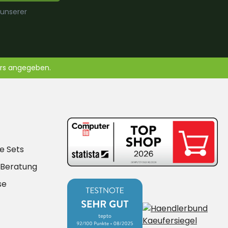
 unserer
ers angegeben.
e Sets
-Beratung
se