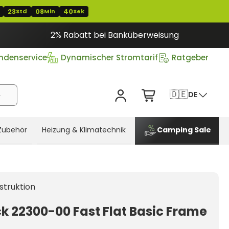
23
08
39
Std
Min
Sek
2% Rabatt bei Banküberweisung
ndenservice
Dynamischer Stromtarif
Ratgeber
🇩🇪
DE
Zubehör
Heizung & Klimatechnik
Camping Sale
struktion
ck 22300-00 Fast Flat Basic Frame