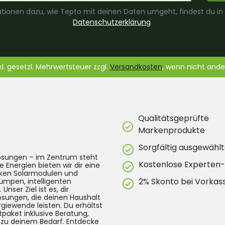
tionen dazu, wie Tepto mit deinen Daten umgeht, findest du in
Datenschutzerklärung
.
nkl. gesetzl. Mehrwertsteuer zzgl.
Versandkosten
, wenn nicht and
Qualitätsgeprüfte
Markenprodukte
Sorgfältig ausgewählt
lösungen – im Zentrum steht
Kostenlose Experten
e Energien bieten wir dir eine
arken Solarmodulen und
2% Skonto bei Vorkas
umpen, intelligenten
ser Ziel ist es, dir
Lösungen, die deinen Haushalt
rgiewende leisten. Du erhältst
tpaket inklusive Beratung,
g zu deinem Bedarf. Entdecke