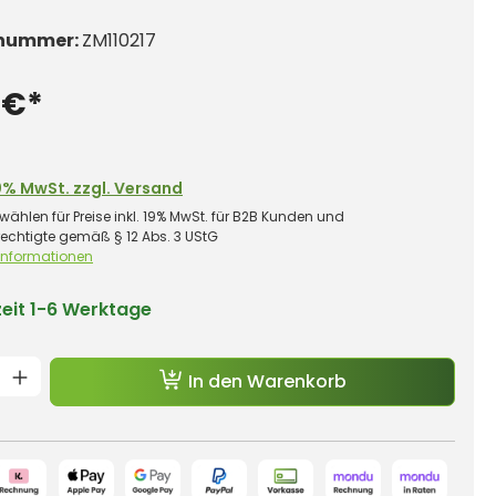
nummer:
ZM110217
 €*
0% MwSt. zzgl. Versand
wählen für Preise inkl. 19% MwSt. für B2B Kunden und
rechtigte gemäß § 12 Abs. 3 UStG
 Informationen
zeit
1-6 Werktage
t Anzahl: Gib den gewünschten Wert e
In den Warenkorb