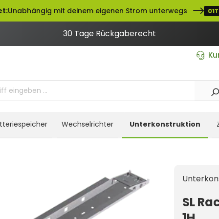
et:
Unabhängig mit deinem eigenen Strom unterwegs
01
T
30 Tage Rückgaberecht
Ku
tteriespeicher
Wechselrichter
Unterkonstruktion
Unterkon
SL Ra
1H