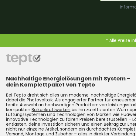
Informa
* Alle Preise i
Nachhaltige Energielösungen mit System –
dein Komplettpaket von Tepto
Bei Tepto dreht sich alles um moderne, nachhaltige Energie
dabei die
Photovoltaik
. Als engagierter Partner für erneuerbar
breite Auswahl an hochwertigen Produkten: von leistungsst
kompakten
Balkonkraftwerken
bis hin zu effizienten Wärmep
Lüftungssystemen und Technologien von Marken wie Huawei. Un
innovative Technologien zu fairen Preisen bereitzustellen – 
entlasten, deine Investition sichern und einen Beitrag zur Ene
nicht nur einzelne Artikel, sondern ein durchdachtes Komplet
Versand, Montage und Zubehör – alles in direkter Verbindun