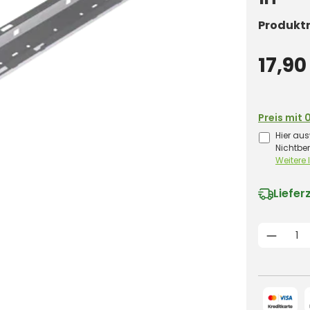
Produkt
17,90
Preis mit 
Hier aus
Nichtbe
Weitere
Liefer
Produk