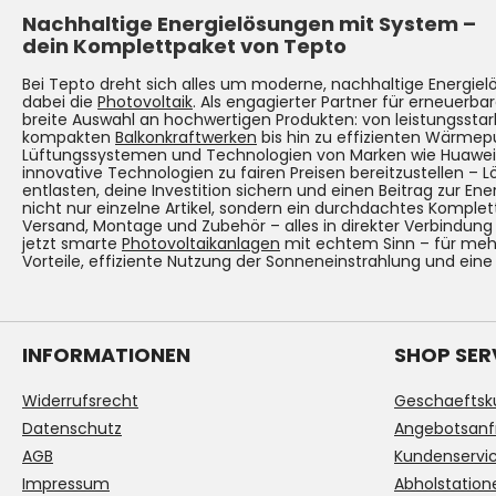
Nachhaltige Energielösungen mit System –
dein Komplettpaket von Tepto
Bei Tepto dreht sich alles um moderne, nachhaltige Energie
dabei die
Photovoltaik
. Als engagierter Partner für erneuerbar
breite Auswahl an hochwertigen Produkten: von leistungsst
kompakten
Balkonkraftwerken
bis hin zu effizienten Wärmep
Lüftungssystemen und Technologien von Marken wie Huawei. Un
innovative Technologien zu fairen Preisen bereitzustellen – 
entlasten, deine Investition sichern und einen Beitrag zur Ene
nicht nur einzelne Artikel, sondern ein durchdachtes Komplet
Versand, Montage und Zubehör – alles in direkter Verbindun
jetzt smarte
Photovoltaikanlagen
mit echtem Sinn – für mehr
Vorteile, effiziente Nutzung der Sonneneinstrahlung und eine
INFORMATIONEN
SHOP SER
Widerrufsrecht
Geschaeftsk
Datenschutz
Angebotsanf
AGB
Kundenservi
Impressum
Abholstation