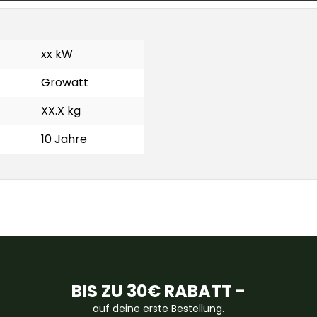
xx kW
Growatt
XX.X kg
10 Jahre
BIS ZU 30€ RABATT -
auf deine erste Bestellung.