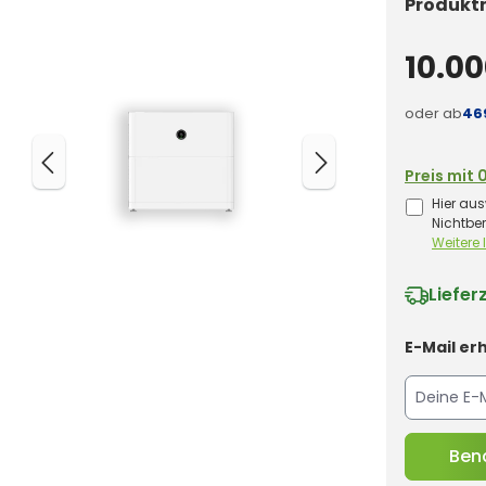
Produkt
10.00
oder ab
46
Preis mit 
Hier aus
Nichtbe
Weitere
Liefer
E-Mail erh
Bena