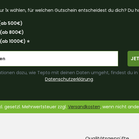
ur 1x wählen, für welchen Gutschein entscheidest du dich? Du ha
(ab 500€)
 (ab 800€)
(ab 1000€) ⭐️
JE
tionen dazu, wie Tepto mit deinen Daten umgeht, findest du in
Datenschutzerklärung
.
nkl. gesetzl. Mehrwertsteuer zzgl.
Versandkosten
, wenn nicht and
Qualitätsgeprüfte