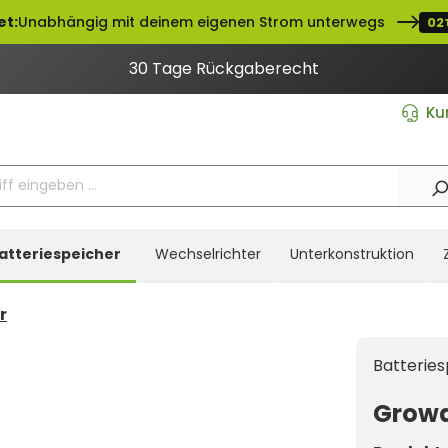
et:
Unabhängig mit deinem eigenen Strom unterwegs
02
30 Tage Rückgaberecht
Ku
atteriespeicher
Wechselrichter
Unterkonstruktion
r
Batteries
Growa