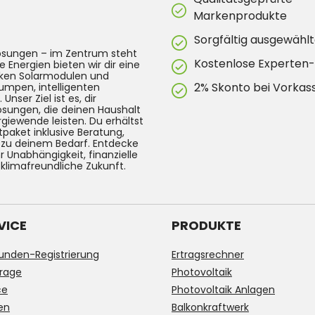
Markenprodukte
Sorgfältig ausgewählt
lösungen – im Zentrum steht
Kostenlose Experten
e Energien bieten wir dir eine
arken Solarmodulen und
2% Skonto bei Vorkas
umpen, intelligenten
ser Ziel ist es, dir
Lösungen, die deinen Haushalt
rgiewende leisten. Du erhältst
tpaket inklusive Beratung,
g zu deinem Bedarf. Entdecke
 Unabhängigkeit, finanzielle
 klimafreundliche Zukunft.
VICE
PRODUKTE
unden-Registrierung
Ertragsrechner
rage
Photovoltaik
ce
Photovoltaik Anlagen
en
Balkonkraftwerk