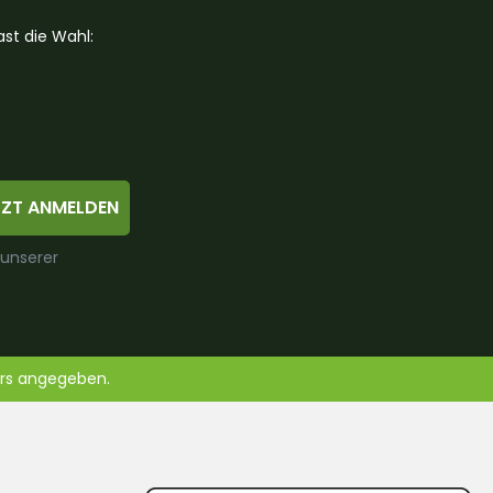
st die Wahl:
TZT ANMELDEN
 unserer
ers angegeben.