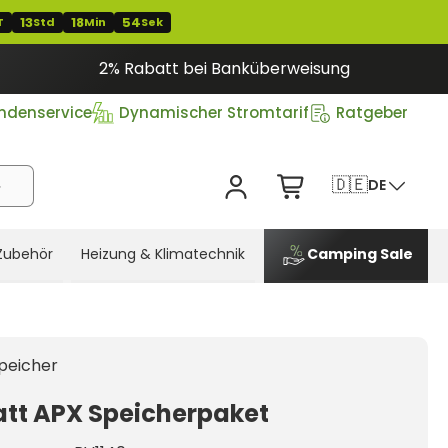
13
18
54
T
Std
Min
Sek
2% Rabatt bei Banküberweisung
ndenservice
Dynamischer Stromtarif
Ratgeber
🇩🇪
DE
Zubehör
Heizung & Klimatechnik
Camping Sale
peicher
tt APX Speicherpaket