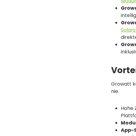
Modul
Growa
intell
Growa
Solar
direkt
Growa
inklus
Vorte
Growatt ko
nie.
Hohe Z
Platt
Modul
App-