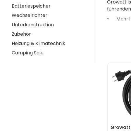
Growatt i
Batteriespeicher
führenden
Wechselrichter
Fokus auf 
Mehr 
und Betre
Unterkonstruktion
Zubehör
Stell dir 
Heizung & Klimatechnik
Energiekos
Camping Sale
Speichersy
zukunftsor
Growatt