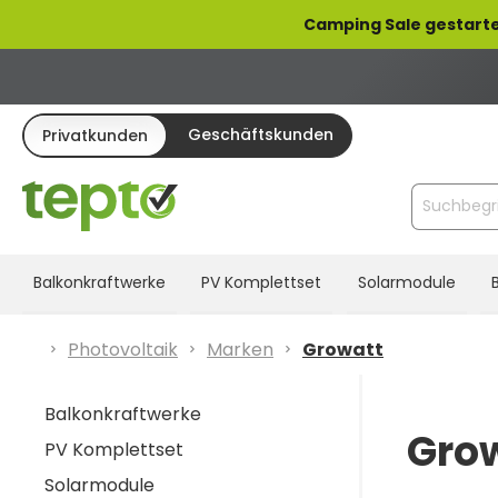
pringen
Zur Hauptnavigation springen
Camping Sale gestarte
Geschäftskunden
Privatkunden
Balkonkraftwerke
PV Komplettset
Solarmodule
Photovoltaik
Marken
Growatt
Balkonkraftwerke
Grow
PV Komplettset
Solarmodule