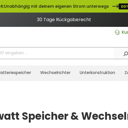
t:
Unabhängig mit deinem eigenen Strom unterwegs
00
T
30 Tage Rückgaberecht
Ku
Batteriespeicher
Wechselrichter
Unterkonstruktion
Z
att Speicher & Wechsel