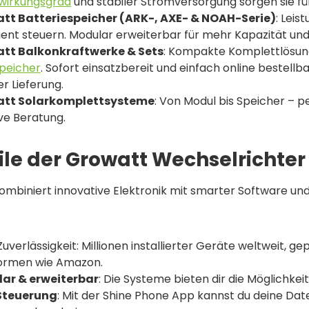
wirkungsgrad
und stabiler Stromversorgung sorgen sie f
tt Batteriespeicher (ARK-, AXE- & NOAH-Serie)
: Leis
igent steuern. Modular erweiterbar für mehr Kapazität un
tt Balkonkraftwerke & Sets
: Kompakte Komplettlösu
speicher
. Sofort einsatzbereit und einfach online bestellb
er Lieferung.
tt Solarkomplettsysteme
: Von Modul bis Speicher – p
ive Beratung.
ile der Growatt Wechselrichte
mbiniert innovative Elektronik mit smarter Software un
uverlässigkeit: Millionen installierter Geräte weltweit, g
formen wie Amazon.
ar & erweiterbar
: Die Systeme bieten dir die Möglichkeit
Steuerung
: Mit der Shine Phone App kannst du deine Dat