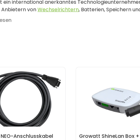
st ein international anerkanntes Technologieunternehmen
 Anbietern von
Wechselrichtern
, Batterien, Speichern 
Innovation, Nachhaltigkeit und Energieeffizienz bietet G
lesen
iber von
Photovoltaikanlagen
weltweit.
vor, du produzierst deine eigene Solarenergie – zuverlässi
ten. Genau das ermöglicht dir Growatt Solar. Mit leistu
stemen und intelligenter Steuerung über die Shine Phone
ientierte Lösung für deine persönliche Energiewende.
 NEO-Anschlusskabel
Growatt ShineLan Box +