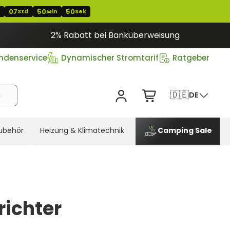
07
50
49
Std
Min
Sek
2% Rabatt bei Banküberweisung
ndenservice
Dynamischer Stromtarif
Ratgeber
🇩🇪
DE
ubehör
Heizung & Klimatechnik
Camping Sale
richter