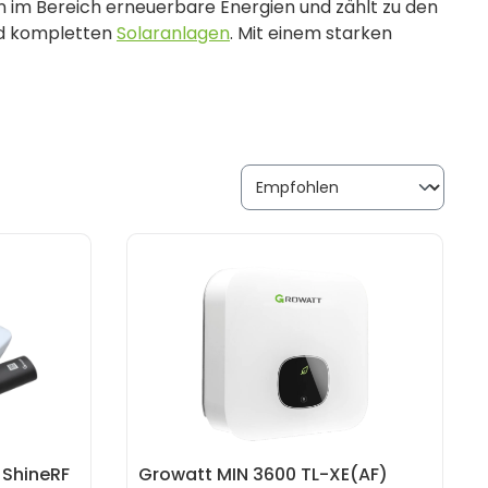
 im Bereich erneuerbare Energien und zählt zu den
und kompletten
Solaranlagen
. Mit einem starken
rowatt Lösungen für private Haushalte, Unternehmen
g, effizient und unabhängig von steigenden
ngsstarken
String Wechselrichter
, modularen
 App bietet Growatt dir eine sichere und
 ShineRF
Growatt MIN 3600 TL-XE(AF)