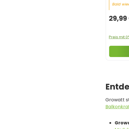
Bald wied
29,99
Preis mit 
Entde
Growatt st
Balkonkra
Growa