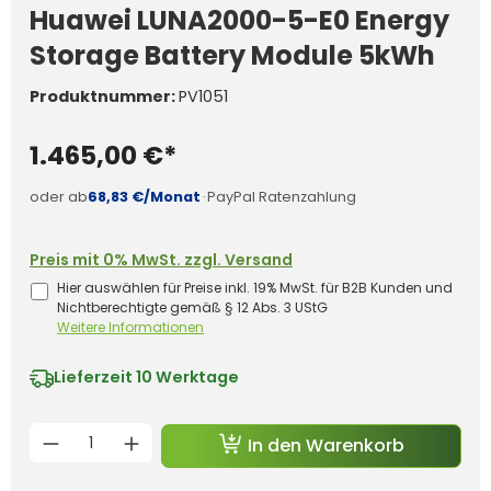
Huawei LUNA2000-5-E0 Energy
Storage Battery Module 5kWh
Produktnummer:
PV1051
1.465,00 €*
oder ab
68,83 €/Monat
·
PayPal Ratenzahlung
Preis mit 0% MwSt. zzgl. Versand
Hier auswählen für Preise inkl. 19% MwSt. für B2B Kunden und
Nichtberechtigte gemäß § 12 Abs. 3 UStG
Weitere Informationen
Lieferzeit
10 Werktage
Produkt Anzahl: Gib den gewünschten 
In den Warenkorb