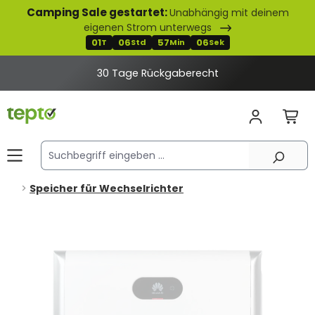
Camping Sale gestartet:
Unabhängig mit deinem
alt springen
eigenen Strom unterwegs
01
06
57
06
T
Std
Min
Sek
30 Tage Rückgaberecht
Speicher für Wechselrichter
Bildergalerie überspringen