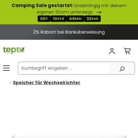
Camping Sale gestartet:
Unabhängig mit deinem
alt springen
eigenen Strom unterwegs
00
10
49
33
T
Std
Min
Sek
2% Rabatt bei Banküberweisung
Speicher für Wechselrichter
Bildergalerie überspringen