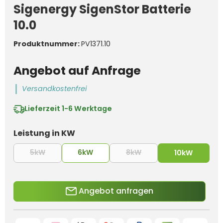
Sigenergy SigenStor Batterie
10.0
Produktnummer:
PV1371.10
Angebot auf Anfrage
Versandkostenfrei
Lieferzeit
1-6 Werktage
auswählen
Leistung in KW
5kW
6kW
8kW
(Diese Option ist zurzeit nicht verfügbar.)
(Diese Option ist zurzeit
10kW
Angebot anfragen