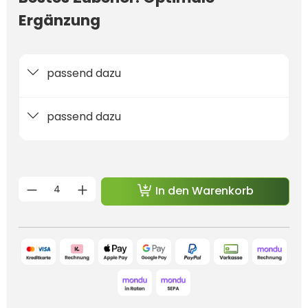
Ergänzung
passend dazu
passend dazu
Produkt Anzahl: Gib den gewünschten 
In den Warenkorb