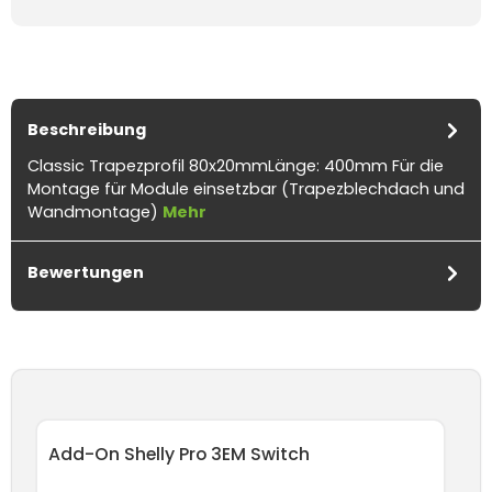
Beschreibung
Classic Trapezprofil 80x20mmLänge: 400mm Für die
Montage für Module einsetzbar (Trapezblechdach und
Wandmontage)
Mehr
Bewertungen
Produktgalerie überspringen
Add-On Shelly Pro 3EM Switch
An
Sc