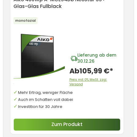
Glas-Glas Fullblack
Ge
monofazial
Lieferung ab dem
30.12.26
Ab
105,99 €*
Preis mit 0% MwSt. zzgl.
Versand
Mehr Ertrag, weniger Fläche
Auch im Schatten voll dabei
Investition für 30 Jahre
Zum Produkt