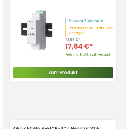
5
Versandkostenfrei
Bald wieder da. Jetzt E-Mail
eintragen.
23,68 €*
17,84 €*
Preis inkl. MwSt. zzgl. Versand
Zum Produkt
Produktgalerie überspringen
s
Aiko 480Wp A-MCE54Db Neostar 3S+
A