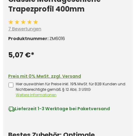
Trapezprofil 400mm
Durchschnittliche Bewertung von 5 von 5 Sternen
7 Bewertungen
Produktnummer:
ZM6016
5,07 €*
Preis mit 0% MwSt. zzgl. Versand
Hier auswählen für Preise inkl. 19% MwSt. für B2B Kunden und
Nichtberechtigte gemäß § 12 Abs. 3 UStG
Weitere Informationen
Lieferzeit
1-3 Werktage bei Paketversand
Bestes Zubehör: Optimale