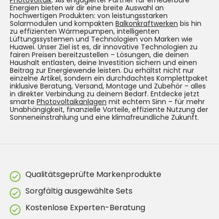
Photovoltaik
. Als engagierter Partner für erneuerbare
Energien bieten wir dir eine breite Auswahl an
hochwertigen Produkten: von leistungsstarken
Solarmodulen und kompakten
Balkonkraftwerken
bis hin
zu effizienten Wärmepumpen, intelligenten
Lüftungssystemen und Technologien von Marken wie
Huawei. Unser Ziel ist es, dir innovative Technologien zu
fairen Preisen bereitzustellen – Lösungen, die deinen
Haushalt entlasten, deine Investition sichern und einen
Beitrag zur Energiewende leisten. Du erhältst nicht nur
einzelne Artikel, sondern ein durchdachtes Komplettpaket
inklusive Beratung, Versand, Montage und Zubehör – alles
in direkter Verbindung zu deinem Bedarf. Entdecke jetzt
smarte
Photovoltaikanlagen
mit echtem Sinn – für mehr
Unabhängigkeit, finanzielle Vorteile, effiziente Nutzung der
Sonneneinstrahlung und eine klimafreundliche Zukunft.
Qualitätsgeprüfte Markenprodukte
Sorgfältig ausgewählte Sets
Kostenlose Experten-Beratung