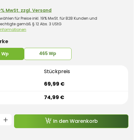
0% MwSt. zzgl. Versand
wählen für Preise inkl. 19% MwSt. für B2B Kunden und
rechtigte gemäß § 12 Abs. 3 UStG
 Informationen
auswählen
rke
465 Wp
5 Wp
Stückpreis
69,99 €
74,99 €
t Anzahl: Gib den gewünschten Wert e
In den Warenkorb