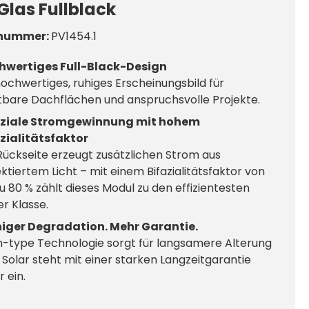
Glas Fullblack
nummer:
PV1454.1
hwertiges Full-Black-Design
hochwertiges, ruhiges Erscheinungsbild für
tbare Dachflächen und anspruchsvolle Projekte.
aziale Stromgewinnung mit hohem
zialitätsfaktor
Rückseite erzeugt zusätzlichen Strom aus
ektiertem Licht – mit einem Bifazialitätsfaktor von
zu 80 % zählt dieses Modul zu den effizientesten
er Klasse.
iger Degradation. Mehr Garantie.
n-type Technologie sorgt für langsamere Alterung
 Solar steht mit einer starken Langzeitgarantie
r ein.