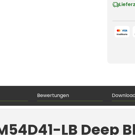
Liefer
Bewertungen
Downloa
M54D41-LB Deep Bl