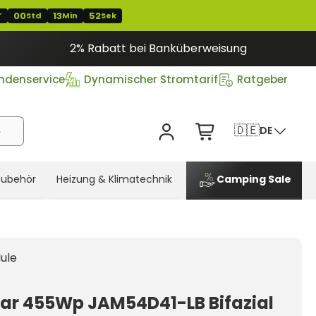
00
13
51
T
Std
Min
Sek
2% Rabatt bei Banküberweisung
ndenservice
Dynamischer Stromtarif
Ratgeber
🇩🇪
DE
Zubehör
Heizung & Klimatechnik
Camping Sale
ule
lar 455Wp JAM54D41-LB Bifazial