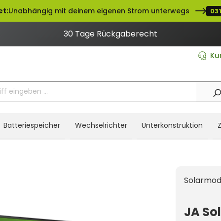
et:
Unabhängig mit deinem eigenen Strom unterwegs
03
30 Tage Rückgaberecht
Ku
Batteriespeicher
Wechselrichter
Unterkonstruktion
Solarmod
JA So