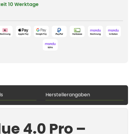
zeit
10 Werktage
ds
Herstellerangaben
ue 4.0 Pro –