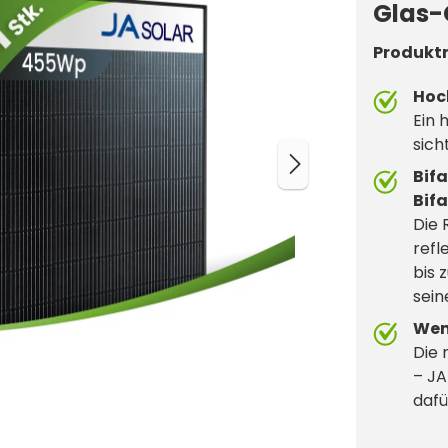
Glas-
Produkt
Hoc
Ein 
sich
Bif
Bifa
Die 
refl
bis 
sein
Wen
Die 
– JA
dafü