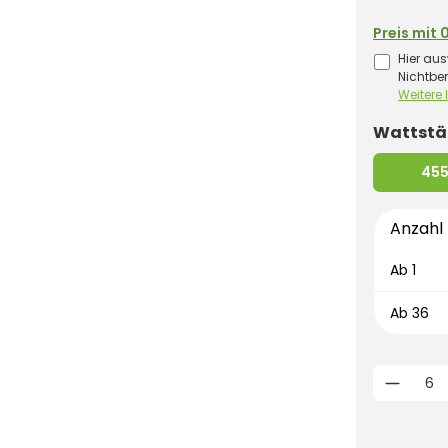
Preis mit 
Hier aus
Nichtbe
Weitere
Wattstä
45
Anzahl
Ab
1
Ab
36
Produk