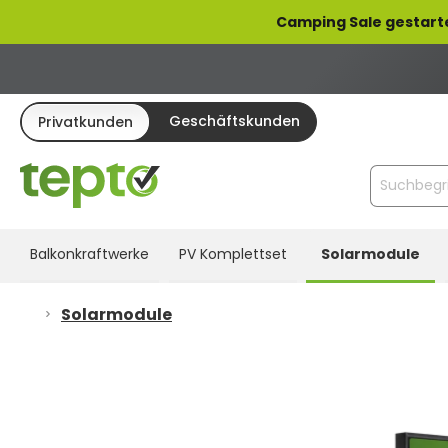
pringen
Zur Hauptnavigation springen
Camping Sale gestart
Geschäftskunden
Privatkunden
Balkonkraftwerke
PV Komplettset
Solarmodule
Solarmodule
Bildergalerie überspringen