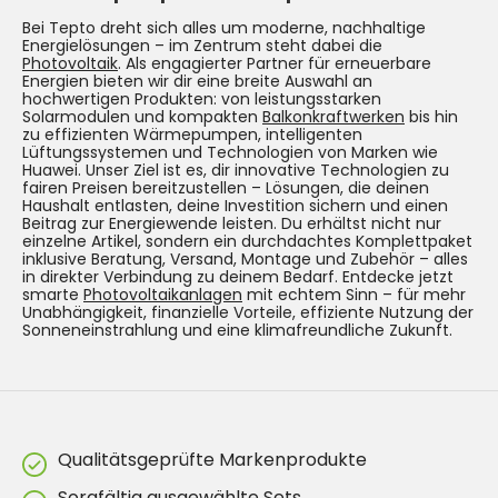
Bei Tepto dreht sich alles um moderne, nachhaltige
Energielösungen – im Zentrum steht dabei die
Photovoltaik
. Als engagierter Partner für erneuerbare
Energien bieten wir dir eine breite Auswahl an
hochwertigen Produkten: von leistungsstarken
Solarmodulen und kompakten
Balkonkraftwerken
bis hin
zu effizienten Wärmepumpen, intelligenten
Lüftungssystemen und Technologien von Marken wie
Huawei. Unser Ziel ist es, dir innovative Technologien zu
fairen Preisen bereitzustellen – Lösungen, die deinen
Haushalt entlasten, deine Investition sichern und einen
Beitrag zur Energiewende leisten. Du erhältst nicht nur
einzelne Artikel, sondern ein durchdachtes Komplettpaket
inklusive Beratung, Versand, Montage und Zubehör – alles
in direkter Verbindung zu deinem Bedarf. Entdecke jetzt
smarte
Photovoltaikanlagen
mit echtem Sinn – für mehr
Unabhängigkeit, finanzielle Vorteile, effiziente Nutzung der
Sonneneinstrahlung und eine klimafreundliche Zukunft.
Qualitätsgeprüfte Markenprodukte
Sorgfältig ausgewählte Sets