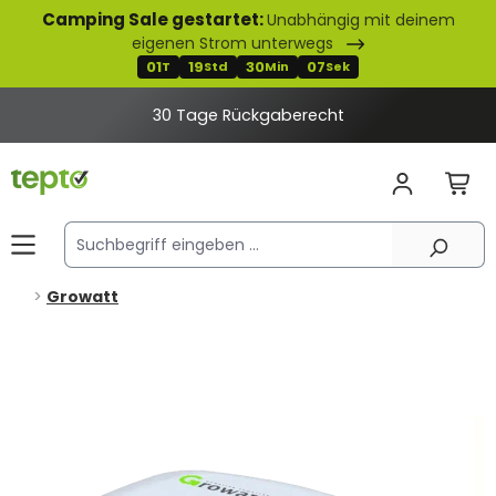
Camping Sale gestartet:
Unabhängig mit deinem
alt springen
eigenen Strom unterwegs
01
19
30
07
T
Std
Min
Sek
30 Tage Rückgaberecht
Growatt
Bildergalerie überspringen