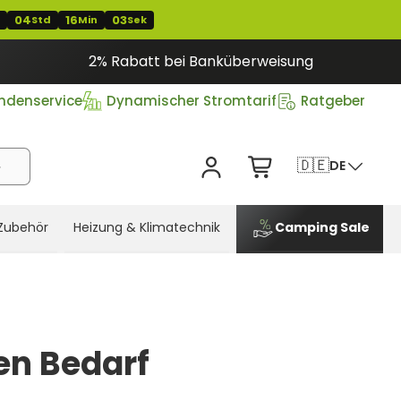
04
16
02
Std
Min
Sek
2% Rabatt bei Banküberweisung
ndenservice
Dynamischer Stromtarif
Ratgeber
🇩🇪
DE
Zubehör
Heizung & Klimatechnik
Camping Sale
en Bedarf