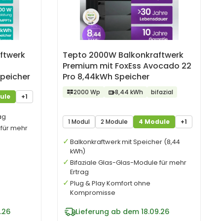
ftwerk
Tepto 2000W Balkonkraftwerk
Premium mit FoxEss Avocado 22
peicher
Pro 8,44kWh Speicher
2000 Wp
8,44 kWh
bifazial
ule
+1
ag
1 Modul
2 Module
4 Module
+1
 für mehr
Balkonkraftwerk mit Speicher (8,44
kWh)
Bifaziale Glas-Glas-Module für mehr
Ertrag
Plug & Play Komfort ohne
Kompromisse
.26
Lieferung ab dem 18.09.26