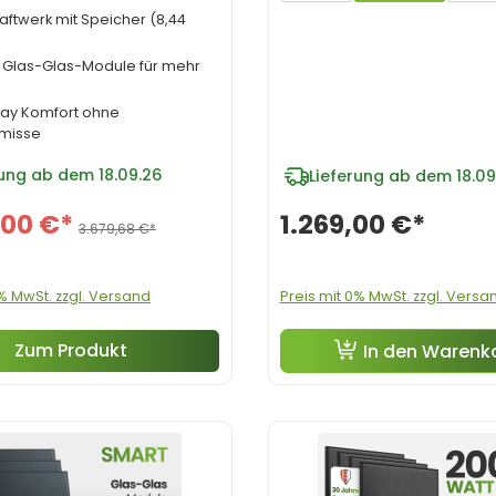
aftwerk mit Speicher (8,44
e Glas-Glas-Module für mehr
lay Komfort ohne
misse
rung ab dem 18.09.26
Lieferung ab dem 18.09
,00 €*
1.269,00 €*
3.679,68 €*
0% MwSt. zzgl. Versand
Preis mit 0% MwSt. zzgl. Versa
Zum Produkt
In den Warenk