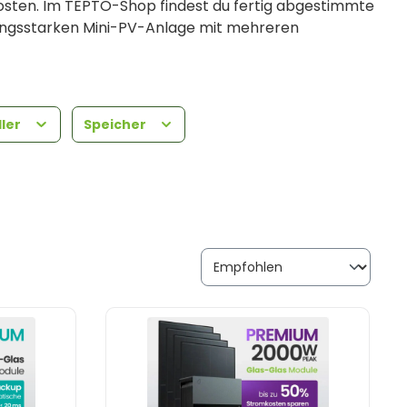
osten. Im TEPTO-Shop findest du fertig abgestimmte
tungsstarken Mini-PV-Anlage mit mehreren
elbst zum Teil der Energiewende.
lrichter, Solarkabel und optional die passende
n, Terrasse, Garten, Flach- oder Schrägdach
ller
Speicher
it Speicher
und
Speicher für Balkonkraftwerke
.