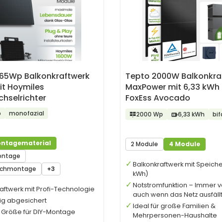
365Wp Balkonkraftwerk
Tepto 2000W Balkonkra
it Hoymiles
MaxPower mit 6,33 kWh 
hselrichter
FoxEss Avocado
p
monofazial
2000 Wp
6,33 kWh
bif
ntagematerial
2 Module
4 Module
ontage
Balkonkraftwerk mit Speiche
achmontage
+3
kWh)
Notstromfunktion – Immer v
aftwerk mit Profi-Technologie
auch wenn das Netz ausfäll
tig abgesichert
Ideal für große Familien &
e Größe für DIY-Montage
Mehrpersonen-Haushalte