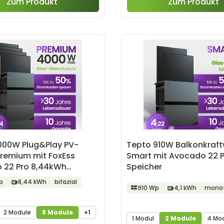
Zum Produkt
Zum Produkt
000W Plug&Play PV-
Tepto 910W Balkonkraft
Premium mit FoxEss
Smart mit Avocado 22 
 22 Pro 8,44kWh
Speicher
r
p
8,44 kWh
bifazial
910 Wp
4,1 kWh
monof
2 Module
8 Module
+1
1 Modul
2 Module
4 Mo