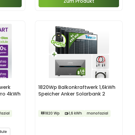
Zum Produkt
werk
1820Wp Balkonkraftwerk 1,6kWh
Pro 4kWh
Speicher Anker Solarbank 2
azial
1820 Wp
1,6 kWh
monofazial
dule