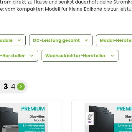
strom direkt zu Hause und senkst dauerhaft deine Stromk
 vom kompakten Modell für kleine Balkone bis zur leis
ause ein Stück unabhängiger vom Stromnetz und du wirst s
enannt – enthalten je nach Set Solarmodule, Mikrowechse
 zusammensuchen und kannst die Lösung passend zu Balko
Module
DC-Leistung gesamt
Modul-Herste
-Hersteller
Wechselrichter-Hersteller
, findest du passende Lösungen unter
Balkonkraftwerk m
te
eite
Seite
Seite
3
4