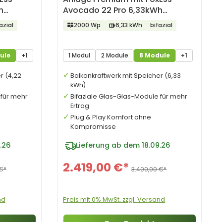
h
Avocado 22 Pro 6,33kWh
Speicher
azial
2000 Wp
6,33 kWh
bifazial
ule
+1
1 Modul
2 Module
8 Module
+1
r (4,22
Balkonkraftwerk mit Speicher (6,33
kWh)
 für mehr
Bifaziale Glas-Glas-Module für mehr
Ertrag
Plug & Play Komfort ohne
Kompromisse
.26
Lieferung ab dem 18.09.26
2.419,00 €*
€*
3.400,00 €*
nd
Preis mit 0% MwSt. zzgl. Versand