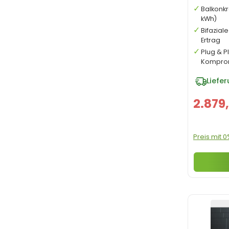
Balkonkr
kWh)
Bifazial
Ertrag
Plug & P
Kompro
Liefe
2.879
Preis mit 