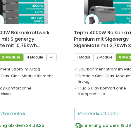
000W Balkonkraftwerk
Tepto 4000W Balkonkra
 mit Sigenergy
Premium mit Sigenergy
te mit 10,75kWh
SigenMate mit 2,7kWh S
r
2 Module
4 Module
+1
1 Modul
2 Module
8 Mod
mehr Strom im Alltag
Spürbar mehr Strom im Allt
e Glas-Glas-Module für mehr
Bifaziale Glas-Glas-Module
Ertrag
lay Komfort ohne
Plug & Play Komfort ohne
misse
Kompromisse
dkostenfrei
Versandkostenfrei
rung ab dem 24.08.26
Lieferung ab dem 19.08