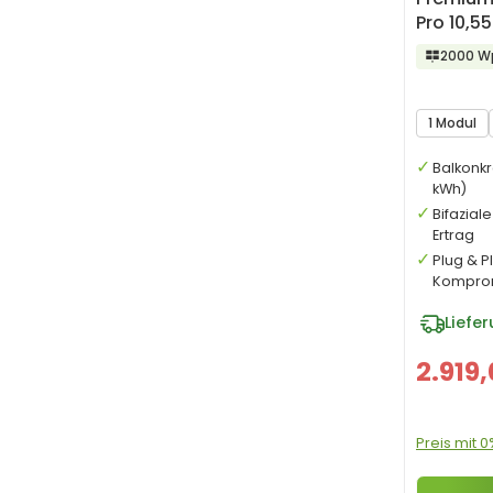
Pro 10,5
2000 W
1 Modul
Balkonkr
kWh)
Bifazial
Ertrag
Plug & P
Kompro
Liefe
2.919
Preis mit 