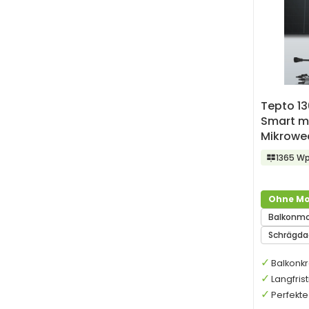
Tepto 1
Smart m
Mikrowec
1365 W
Ohne Mo
Balkonm
Schrägd
Balkonkr
Langfris
Perfekt