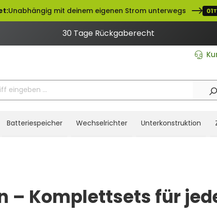
et:
Unabhängig mit deinem eigenen Strom unterwegs
01
T
30 Tage Rückgaberecht
Ku
Batteriespeicher
Wechselrichter
Unterkonstruktion
 – Komplettsets für jed