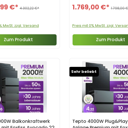
,99 €*
1.769,00 €*
4.302,22 €*
1.798,00 
0% MwSt. zzgl. Versand
Preis mit 0% MwSt. zzgl. Versa
Zum Produkt
Zum Produkt
Sehr beliebt
000W Balkonkraftwerk
Tepto 4000W Plug&Play
 mit FoxEss Avocado 22
Anlage Premium mit Fox