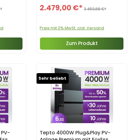
2.479,00 €*
€*
3.459,68 €*
nd
Preis mit 0% MwSt. zzgl. Versand
Zum Produkt
Sehr beliebt
 PV-
Tepto 4000W Plug&Play PV-
Ess
Anlage Premium mit FoxEss