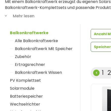
Mit einem Balkonkraftwerk erzeugst du eigenen Solar
Balkonkraftwerk-Komplettsets und passende Produkte:
Solarmodulen
und
Batteriespeicher
. So wird dein Zuh
Mehr lesen
Die Stecker-Solaranlagen – auch Steckersolargeräte g
Balkonkraftwerke
Halterung. So musst du keine einzelnen Komponenten
Anzahl 
auswählen.
Alle Balkonkraftwerke
Speicher
Balkonkraftwerk Mit Speicher
Möchtest du den erzeugten Strom auch abends nutzen
Zubehör
Ertragsrechner
Sei
S
1
2
Balkonkraftwerk Wissen
PV Komplettset
Solarmodule
Batteriespeicher
Wechselrichter