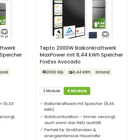
ftwerk
Tepto 2000W Balkonkraftwerk
Speicher
MaxPower mit 8,44 kWh Speicher
FoxEss Avocado
azial
2000 Wp
8,44 kWh
bifazial
2 Module
4 Module
r (6,33
Balkonkraftwerk mit Speicher (8,44
kWh)
ersorgt,
Notstromfunktion – Immer versorgt,
t
auch wenn das Netz ausfällt
Perfekt für Großfamilien &
energieintensive Haushalte