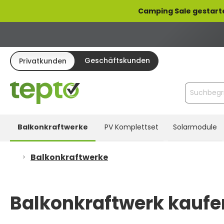
pringen
Zur Hauptnavigation springen
Camping Sale gestart
Geschäftskunden
Privatkunden
Balkonkraftwerke
PV Komplettset
Solarmodule
Balkonkraftwerke
Balkonkraftwerk kaufen