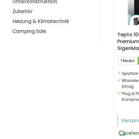
Unterkonstruktion
Zubehör
Heizung & Klimatechnik
Camping Sale
Tepto 1
Premium
SigenMa
Speiche
1 Modul
Spürbar 
Bifazial
Ertrag
Plug & P
Kompro
Versan
Liefe