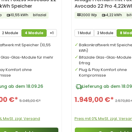
5kWh Speicher
Avocado 22 Pro 4,22kW
Speicher
p
10,55 kWh
bifazial
2000 Wp
4,22 kWh
bif
2 Module
4 Module
+1
1 Modul
2 Module
8 Mod
aftwerk mit Speicher (10,55
Balkonkraftwerk mit Speiche
kWh)
e Glas-Glas-Module für mehr
Bifaziale Glas-Glas-Module
Ertrag
lay Komfort ohne
Plug & Play Komfort ohne
misse
Kompromisse
rung ab dem 18.09.26
Lieferung ab dem 18.09
,00 €*
1.949,00 €*
5.045,00 €*
2.570,80 
0% MwSt. zzgl. Versand
Preis mit 0% MwSt. zzgl. Versa