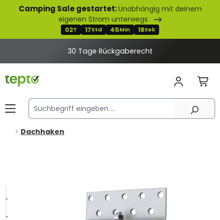
Camping Sale gestartet:
Unabhängig mit deinem
alt springen
eigenen Strom unterwegs
02
17
45
18
T
Std
Min
Sek
30 Tage Rückgaberecht
Dachhaken
Bildergalerie überspringen