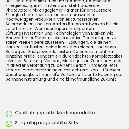
Bei Tepto dreht sich alles um moderne, nachhaltige
Energielösungen – im Zentrum steht dabei die
Photovoltaik
. Als engagierter Partner für erneuerbare
Energien bieten wir dir eine breite Auswahl an
hochwertigen Produkten: von leistungsstarken
Solarmodulen und kompakten
Balkonkraftwerken
bis hin
zu effizienten Wärmepumpen, intelligenten
Lüftungssystemen und Technologien von Marken wie
Huawei. Unser Ziel ist es, dir innovative Technologien zu
fairen Preisen bereitzustellen – Lösungen, die deinen
Haushalt entlasten, deine Investition sichern und einen
Beitrag zur Energiewende leisten. Du erhältst nicht nur
einzelne Artikel, sondern ein durchdachtes Komplettpaket
inklusive Beratung, Versand, Montage und Zubehör – alles
in direkter Verbindung zu deinem Bedarf. Entdecke jetzt
smarte
Photovoltaikanlagen
mit echtem Sinn – für mehr
Unabhängigkeit, finanzielle Vorteile, effiziente Nutzung der
Sonneneinstrahlung und eine klimafreundliche Zukunft.
Qualitätsgeprüfte Markenprodukte
Sorgfältig ausgewählte Sets