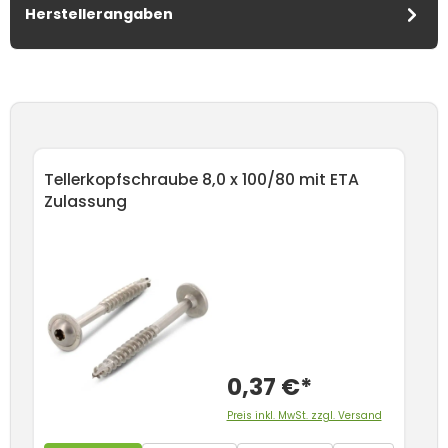
Herstellerangaben
Produktgalerie überspringen
Tellerkopfschraube 8,0 x 100/80 mit ETA
Te
Zulassung
Z
0,37 €*
Preis inkl. MwSt. zzgl. Versand