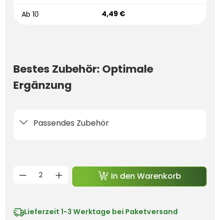
4,49 €
Ab
10
Bestes Zubehör: Optimale
Ergänzung
Passendes Zubehör
Produkt Anzahl: Gib den gewünschten 
In den Warenkorb
Lieferzeit
1-3 Werktage bei Paketversand