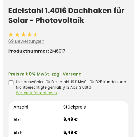
Edelstahl 1.4016 Dachhaken für
Solar - Photovoltaik
Durchschnittliche Bewertung von 4.5 von 5 Sternen
69 Bewertungen
Produktnummer:
ZM6017
Preis mit 0% MwSt. zzgl. Versand
Hier auswählen für Preise inkl. 19% MwSt. für B2B Kunden und
Nichtberechtigte gemäß § 12 Abs. 3 UStG
Weitere Informationen
Anzahl
Stückpreis
9,49 €
Ab
1
6,49 €
Ab
5