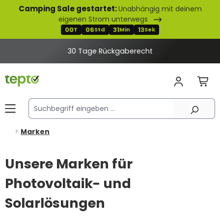
Camping Sale gestartet:
Unabhängig mit deinem
alt springen
eigenen Strom unterwegs
00
06
31
13
T
Std
Min
Sek
30 Tage Rückgaberecht
Marken
Unsere Marken für
Photovoltaik- und
Solarlösungen