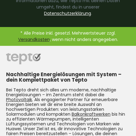
Informationen dazu, wie Tepto mit deinen Daten
umgeht, findest du in unserer
Datenschutzerklärung
.
* Alle Preise inkl. gesetzl. Mehrwertsteuer zzgl.
Versandkosten
, wenn nicht anders angegeben.
Nachhaltige Energielösungen mit System –
dein Komplettpaket von Tepto
Bei Tepto dreht sich alles um moderne, nachhaltige
Energielösungen – im Zentrum steht dabei die
Photovoltaik
. Als engagierter Partner für erneuerbare
Energien bieten wir dir eine breite Auswahl an
hochwertigen Produkten: von leistungsstarken
Solarmodulen und kompakten
Balkonkraftwerken
bis hin
zu effizienten Wärmepumpen, intelligenten
Lüftungssystemen und Technologien von Marken wie
Huawei. Unser Ziel ist es, dir innovative Technologien zu
fairen Preisen bereitzustellen – Lösungen, die deinen