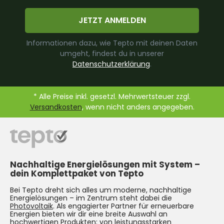
JETZT ANMELDEN
Informationen dazu, wie Tepto mit deinen Daten
umgeht, findest du in unserer
Datenschutzerklärung
.
* Alle Preise inkl. gesetzl. Mehrwertsteuer zzgl.
Versandkosten
, wenn nicht anders angegeben.
Nachhaltige Energielösungen mit System –
dein Komplettpaket von Tepto
Bei Tepto dreht sich alles um moderne, nachhaltige
Energielösungen – im Zentrum steht dabei die
Photovoltaik
. Als engagierter Partner für erneuerbare
Energien bieten wir dir eine breite Auswahl an
hochwertigen Produkten: von leistungsstarken