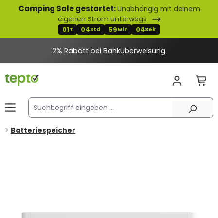
Camping Sale gestartet:
Unabhängig mit deinem
alt springen
eigenen Strom unterwegs
01
04
59
04
T
Std
Min
Sek
2% Rabatt bei Banküberweisung
Batteriespeicher
Bildergalerie überspringen