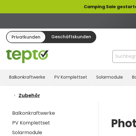
pringen
Zur Hauptnavigation springen
Camping Sale gestart
Geschäftskunden
Privatkunden
Balkonkraftwerke
PV Komplettset
Solarmodule
B
Zubehör
Balkonkraftwerke
Phot
PV Komplettset
Solarmodule