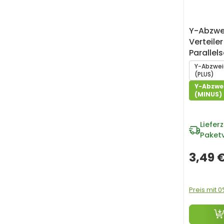
Y-Abzwei
Verteile
Parallel
Y-Abzwei
(PLUS)
Y-Abzwe
(MINUS)
Lieferz
Paket
3,49 
Preis mit 