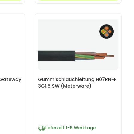
 Gateway
Gummischlauchleitung H07RN-F
3G1,5 SW (Meterware)
Lieferzeit
1-6 Werktage