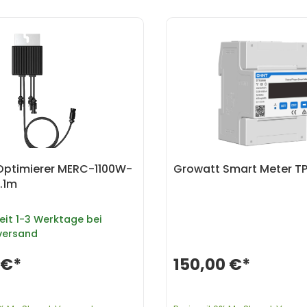
Optimierer MERC-1100W-
Growatt Smart Meter T
.1m
eit
1-3 Werktage bei
versand
 €*
150,00 €*