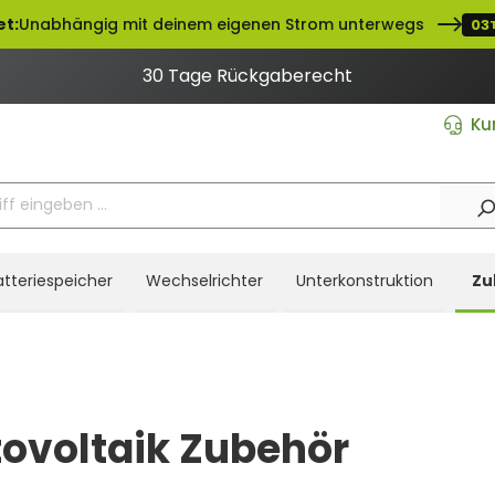
et:
Unabhängig mit deinem eigenen Strom unterwegs
03
30 Tage Rückgaberecht
Ku
atteriespeicher
Wechselrichter
Unterkonstruktion
Zu
ovoltaik Zubehör