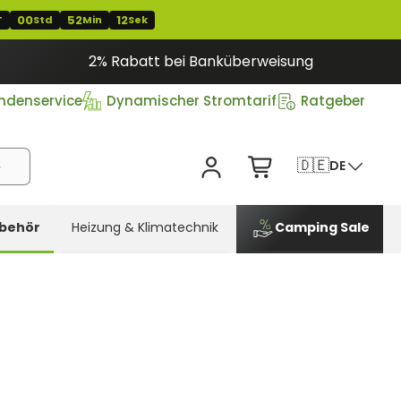
00
52
12
T
Std
Min
Sek
2% Rabatt bei Banküberweisung
ndenservice
Dynamischer Stromtarif
Ratgeber
🇩🇪
DE
behör
Heizung & Klimatechnik
Camping Sale