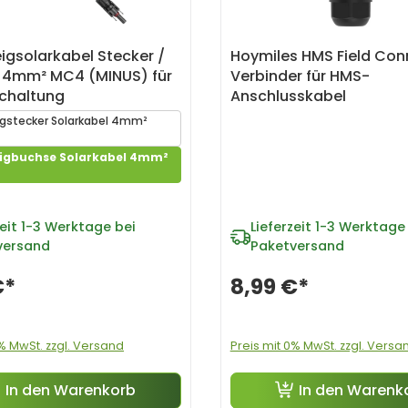
gsolarkabel Stecker /
Hoymiles HMS Field Con
r 4mm² MC4 (MINUS) für
Verbinder für HMS-
schaltung
Anschlusskabel
gstecker Solarkabel 4mm²
igbuchse Solarkabel 4mm²
eit
1-3 Werktage bei
Lieferzeit
1-3 Werktage 
versand
Paketversand
€*
8,99 €*
0% MwSt. zzgl. Versand
Preis mit 0% MwSt. zzgl. Versa
In den Warenkorb
In den Warenk