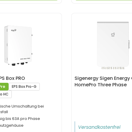
PS Box PRO
Sigenergy Sigen Energy
HomePro Three Phase
Pro
EPS Box Pro-G
ro HC
ische Umschaltung bei
fall
ig bis 63A pro Phase
hutzgehäuse
Versandkostenfrei