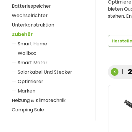
Optimiere
Batteriespeicher
bieten Qua
Wechselrichter
stehen. En
Unterkonstruktion
Zubehör
Herstell
Smart Home
Wallbox
Smart Meter
Sei
S
1
Solarkabel Und Stecker
Optimierer
Marken
Heizung & Klimatechnik
Camping Sale