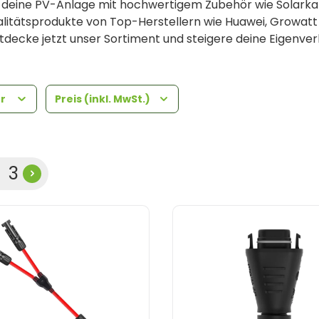
 deine PV-Anlage mit hochwertigem Zubehör wie Solarkab
litätsprodukte von Top-Herstellern wie Huawei, Growatt un
tdecke jetzt unser Sortiment und steigere deine Eigenve
er
Preis (inkl. MwSt.)
te
eite
Seite
2
3