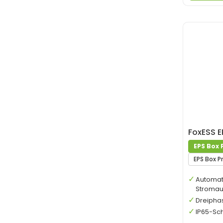
FoxESS E
EPS Box 
EPS Box P
Automat
Stromaus
Dreiphas
IP65-Sc