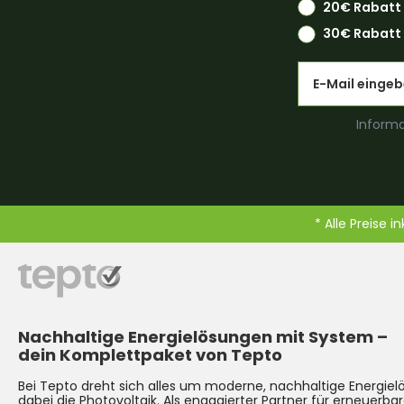
20€ Rabatt
30€ Rabatt 
Email
Informa
* Alle Preise i
Nachhaltige Energielösungen mit System –
dein Komplettpaket von Tepto
Bei Tepto dreht sich alles um moderne, nachhaltige Energie
dabei die
Photovoltaik
. Als engagierter Partner für erneuerbar