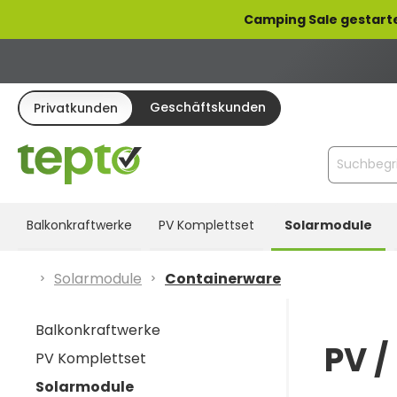
pringen
Zur Hauptnavigation springen
Camping Sale gestart
Geschäftskunden
Privatkunden
Balkonkraftwerke
PV Komplettset
Solarmodule
Solarmodule
Containerware
Balkonkraftwerke
PV /
PV Komplettset
Solarmodule