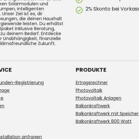
arken Solarmodulen und
2% Skonto bei Vorkas
umpen, intelligenten
ser Ziel ist es, dir
Lösungen, die deinen Haushalt
rgiewende leisten. Du erhältst
tpaket inklusive Beratung,
g zu deinem Bedarf. Entdecke
 Unabhängigkeit, finanzielle
 klimafreundliche Zukunft.
VICE
PRODUKTE
unden-Registrierung
Ertragsrechner
rage
Photovoltaik
ce
Photovoltaik Anlagen
en
Balkonkraftwerk
Balkonkraftwerk mit Speicher
Balkonkraftwerk 800 Watt
stallation anfragen