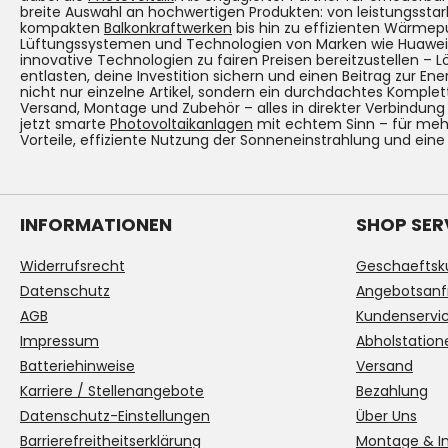
breite Auswahl an hochwertigen Produkten: von leistungsst
kompakten
Balkonkraftwerken
bis hin zu effizienten Wärmep
Lüftungssystemen und Technologien von Marken wie Huawei. Un
innovative Technologien zu fairen Preisen bereitzustellen – 
entlasten, deine Investition sichern und einen Beitrag zur Ene
nicht nur einzelne Artikel, sondern ein durchdachtes Komplet
Versand, Montage und Zubehör – alles in direkter Verbindun
jetzt smarte
Photovoltaikanlagen
mit echtem Sinn – für mehr
Vorteile, effiziente Nutzung der Sonneneinstrahlung und eine
INFORMATIONEN
SHOP SER
Widerrufsrecht
Geschaeftsk
Datenschutz
Angebotsanf
AGB
Kundenservi
Impressum
Abholstation
Batteriehinweise
Versand
Karriere / Stellenangebote
Bezahlung
Datenschutz-Einstellungen
Über Uns
Barrierefreitheitserklärung
Montage & In