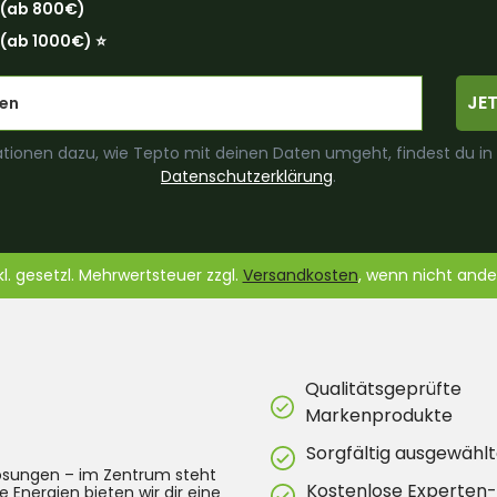
 (ab 800€)
(ab 1000€) ⭐️
JE
tionen dazu, wie Tepto mit deinen Daten umgeht, findest du in
Datenschutzerklärung
.
nkl. gesetzl. Mehrwertsteuer zzgl.
Versandkosten
, wenn nicht and
Qualitätsgeprüfte
Markenprodukte
Sorgfältig ausgewählt
lösungen – im Zentrum steht
Kostenlose Experten
e Energien bieten wir dir eine