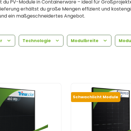
st du PV-Module in Containerware – ideal für Großprojekt
ieferung erhältst du große Mengen effizient und kostengü
und ein maßgeschneidertes Angebot.
er
Technologie
Modulbreite
Modu
Schwachlicht Module