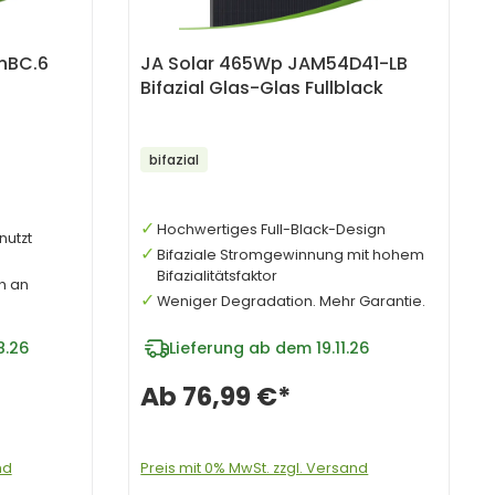
nBC.6
JA Solar 465Wp JAM54D41-LB
Bifazial Glas-Glas Fullblack
bifazial
Hochwertiges Full-Black-Design
nutzt
Bifaziale Stromgewinnung mit hohem
Bifazialitätsfaktor
h an
Weniger Degradation. Mehr Garantie.
8.26
Lieferung ab dem 19.11.26
Ab
76,99 €*
nd
Preis mit 0% MwSt. zzgl. Versand