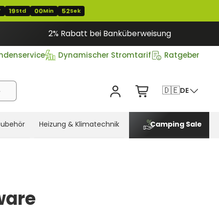
19
00
51
T
Std
Min
Sek
2% Rabatt bei Banküberweisung
ndenservice
Dynamischer Stromtarif
Ratgeber
🇩🇪
DE
Zubehör
Heizung & Klimatechnik
Camping Sale
ware