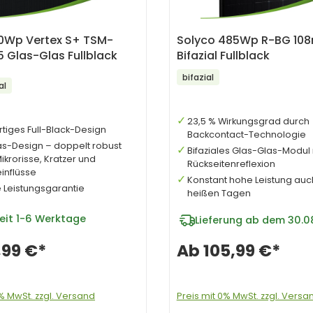
60Wp Vertex S+ TSM-
Solyco 485Wp R-BG 108
 Glas-Glas Fullblack
Bifazial Fullblack
bifazial
al
23,5 % Wirkungsgrad durch
tiges Full-Black-Design
Backcontact-Technologie
as-Design – doppelt robust
Bifaziales Glas-Glas-Modul 
krorisse, Kratzer und
Rückseitenreflexion
inflüsse
Konstant hohe Leistung auc
 Leistungsgarantie
heißen Tagen
eit
1-6 Werktage
Lieferung ab dem 30.0
,99 €*
Ab
105,99 €*
0% MwSt. zzgl. Versand
Preis mit 0% MwSt. zzgl. Versa