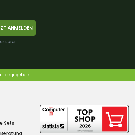
TZT ANMELDEN
 unserer
ers angegeben.
e Sets
-Beratung