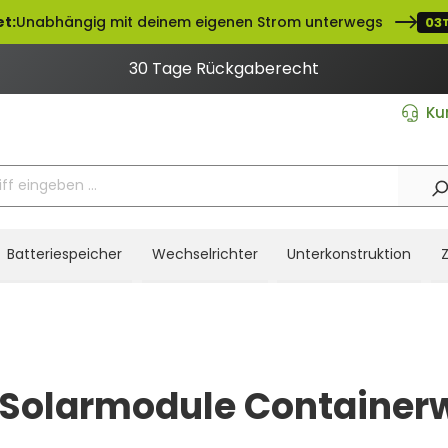
et:
Unabhängig mit deinem eigenen Strom unterwegs
03
30 Tage Rückgaberecht
Ku
Batteriespeicher
Wechselrichter
Unterkonstruktion
 Solarmodule Container