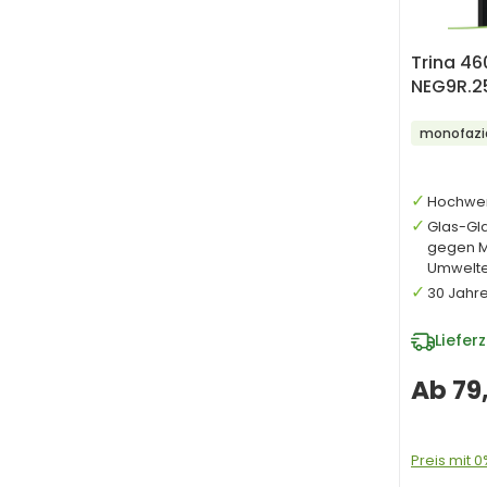
Trina 4
NEG9R.25
monofazi
Hochwer
Glas-Gl
gegen Mi
Umwelte
30 Jahre
Lieferz
Ab
79
Preis mit 