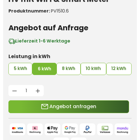
Produktnummer:
PV1510.6
Angebot auf Anfrage
Lieferzeit
1-6 Werktage
auswählen
Leistung in kWh
5 kWh
8 kWh
10 kWh
12 kWh
6 kWh
Produkt Anzahl: Gib den g
Angebot anfragen