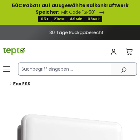
50€ Rabatt auf ausgewählte Balkonkraftwerk
alt springen
Speicher:
Mit Code "SP50"
05
21
49
08
T
Std
Min
Sek
30 Tage Rückgaberecht
Fox ESS
Bildergalerie überspringen