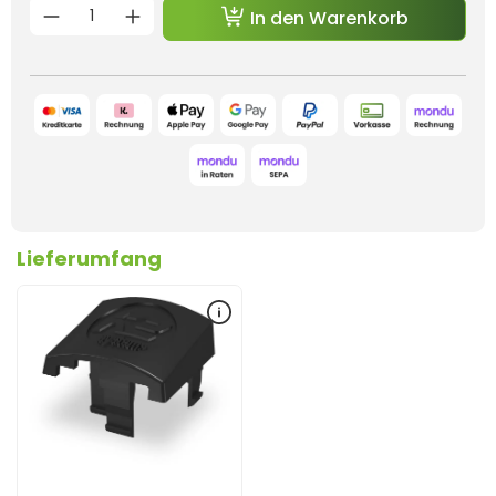
Produkt Anzahl: Gib den gewünschten 
In den Warenkorb
Lieferumfang