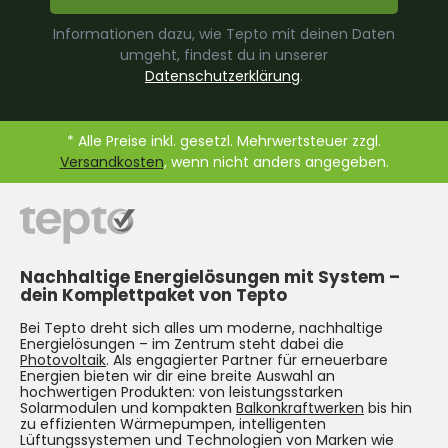
Informationen dazu, wie Tepto mit deinen Daten
umgeht, findest du in unserer
Datenschutzerklärung
.
* Alle Preise inkl. gesetzl. Mehrwertsteuer zzgl.
Versandkosten
, wenn nicht anders angegeben.
Nachhaltige Energielösungen mit System –
dein Komplettpaket von Tepto
Bei Tepto dreht sich alles um moderne, nachhaltige
Energielösungen – im Zentrum steht dabei die
Photovoltaik
. Als engagierter Partner für erneuerbare
Energien bieten wir dir eine breite Auswahl an
hochwertigen Produkten: von leistungsstarken
Solarmodulen und kompakten
Balkonkraftwerken
bis hin
zu effizienten Wärmepumpen, intelligenten
Lüftungssystemen und Technologien von Marken wie