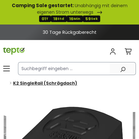
Camping Sale gestartet:
Unabhängig mit deinem
alt springen
eigenen Strom unterwegs
01
18
16
59
T
Std
Min
Sek
30 Tage Rückgaberecht
K2 SingleRail (Schrägdach)
Bildergalerie überspringen