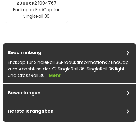
2000x
K2 1004767
Endkappe EndCap für
SingleRail 36
Beschreibung
EndCap für SingleRail 36ProduktinformationK2 EndCap
zum Abschluss der K2 SingleRail 36, SingleRail 36 light
und CrossRail 36…
Mehr
Bewertungen
Herstellerangaben