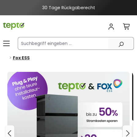
alt springen
2% Rabatt bei Banküberweisung
Fox ESS
Bildergalerie überspringen