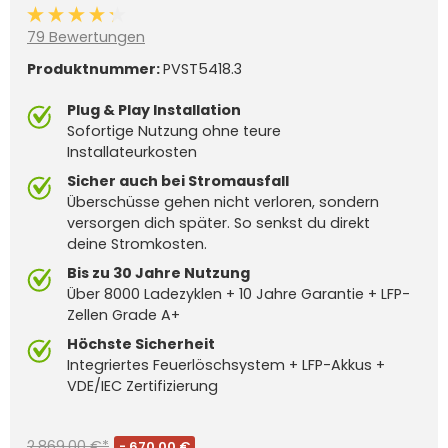
Durchschnittliche Bewertung von 4.3 von 5 Sternen
79 Bewertungen
Produktnummer:
PVST5418.3
Plug & Play Installation
Sofortige Nutzung ohne teure
Installateurkosten
Sicher auch bei Stromausfall
Überschüsse gehen nicht verloren, sondern
versorgen dich später. So senkst du direkt
deine Stromkosten.
Bis zu 30 Jahre Nutzung
Über 8000 Ladezyklen + 10 Jahre Garantie + LFP-
Zellen Grade A+
Höchste Sicherheit
Integriertes Feuerlöschsystem + LFP-Akkus +
VDE/IEC Zertifizierung
2.869,00 €*
- 670,00 €