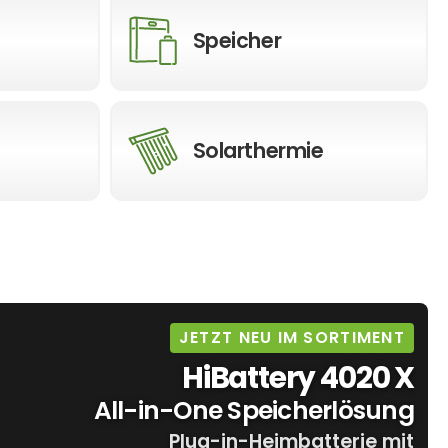
Speicher
Solarthermie
JETZT NEU IM SORTIMENT
HiBattery 4020 X
All-in-One Speicherlösung
Plug-in-Heimbatterie mit