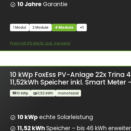
10 Jahre
Garantie
1 Modul
2 Module
4 Module
+1
Preis mit 0% MwSt. zzgl. Versand
10 kWp FoxEss PV-Anlage 22x Trina
11,52kWh Speicher inkl. Smart Meter
10 kWp
11,52 kWh
monofazial
10 kWp
echte Solarleistung
11,52 kWh
Speicher – bis 46 kWh erweite