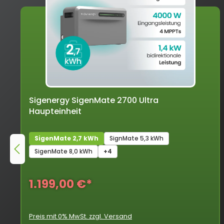
Sigenergy SigenMate 2700 Ultra
Haupteinheit
SigenMate 2,7 kWh
SignMate 5,3 kWh
SigenMate 8,0 kWh
+4
1.199,00 €*
Preis mit 0% MwSt. zzgl. Versand