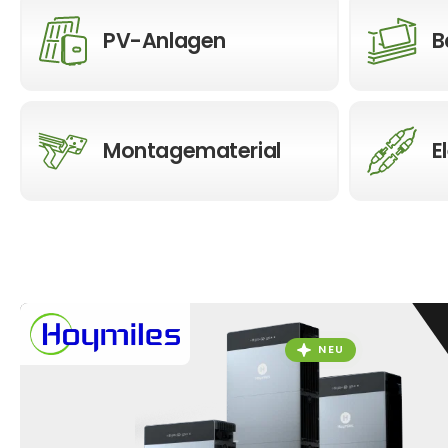
PV-Anlagen
B
Montagematerial
E
NEU