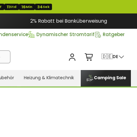
11
16
32
T
Std
Min
Sek
2% Rabatt bei Banküberweisung
ndenservice
Dynamischer Stromtarif
Ratgeber
🇩🇪
DE
ubehör
Heizung & Klimatechnik
Camping Sale