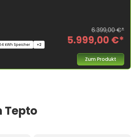
6.399,00 €*
5.999,00 €*
,04 kWh Speicher
+2
Zum Produkt
n Tepto