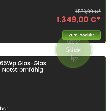
1.579,00 €*
1.349,00 €*
Zum Produkt
Unser
Geheim
Tipp
 465Wp Glas-Glas
 - Notstromfähig
rbar