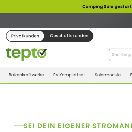
pringen
Zur Hauptnavigation springen
Camping Sale gestart
Geschäftskunden
Privatkunden
Balkonkraftwerke
PV Komplettset
Solarmodule
SEI DEIN EIGENER STROMAN