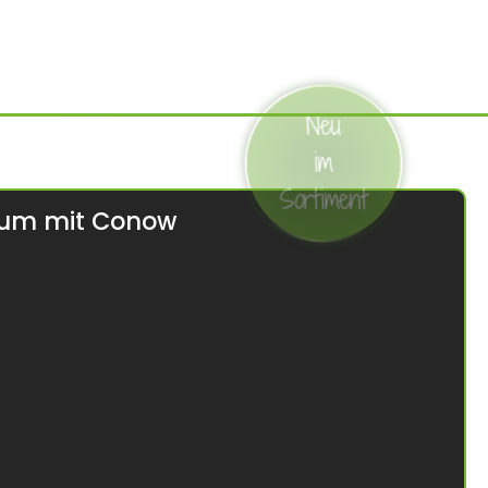
Neu
im
Sortiment
ium mit Conow