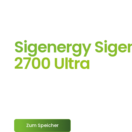
Noch kein Spei
Wir haben was f
Sigenergy Sig
2700 Ultra
Der SigenMate ist die smarte Plug-and-Play-
Speicherlösung für Balkonkraftwerke, bestehende M
Wechselrichter-Systeme und flexible Energieversor
Alltag.
Zum Speicher