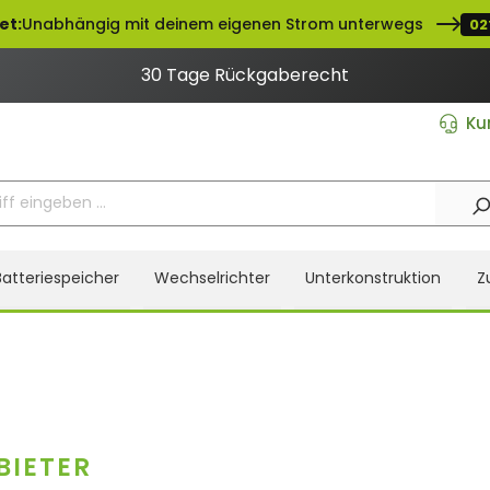
et:
Unabhängig mit deinem eigenen Strom unterwegs
02
30 Tage Rückgaberecht
Ku
Batteriespeicher
Wechselrichter
Unterkonstruktion
Z
BIETER