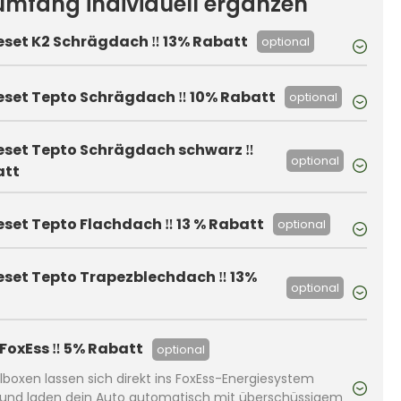
rumfang individuell ergänzen
et K2 Schrägdach ‼️ 13% Rabatt
optional
set Tepto Schrägdach ‼️ 10% Rabatt
optional
set Tepto Schrägdach schwarz ‼️
optional
att
et Tepto Flachdach ‼️ 13 % Rabatt
optional
set Tepto Trapezblechdach ‼️ 13%
optional
FoxEss ‼️ 5% Rabatt
optional
lboxen lassen sich direkt ins FoxEss-Energiesystem
 und laden dein Auto automatisch mit überschüssigem