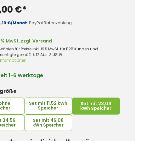
,00 €*
5,19 €/Monat
·
PayPal Ratenzahlung
0% MwSt. zzgl. Versand
wählen für Preise inkl. 19% MwSt. für B2B Kunden und
rechtigte gemäß § 12 Abs. 3 UStG
 Informationen
zeit
1-6 Werktage
auswählen
rgröße
 ohne
Set mit 11,52 kWh
Set mit 23,04
icher
Speicher
kWh Speicher
t 34,56
Set mit 46,08
peicher
kWh Speicher