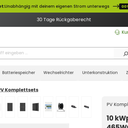
et:
Unabhängig mit deinem eigenen Strom unterwegs
00
30 Tage Rückgaberecht
Ku
Batteriespeicher
Wechselrichter
Unterkonstruktion
PV Komplettsets
PV Kompl
10 kW
465Wp