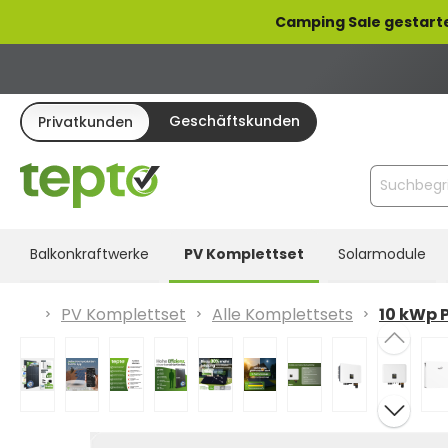
pringen
Zur Hauptnavigation springen
Camping Sale gestart
Geschäftskunden
Privatkunden
Balkonkraftwerke
PV Komplettset
Solarmodule
PV Komplettset
Alle Komplettsets
10 kWp 
Bildergalerie überspringen