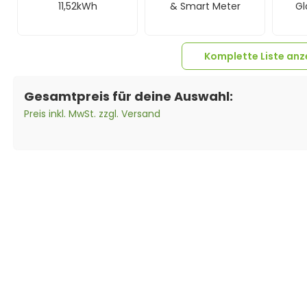
11,52kWh
& Smart Meter
Gl
Komplette Liste anz
Gesamtpreis für deine Auswahl:
Preis inkl. MwSt. zzgl. Versand
1x
FoxESS
5x
MC4-Stecker
5x
MC
Anschlusssicherungsk
Female
asten Junction Box-
50