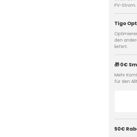
PV-Strom.
Tigo Opt
Optimierer
den ander
liefert.
🎁 0€ Sm
Mehr Komfo
für den Al
50€ Raba