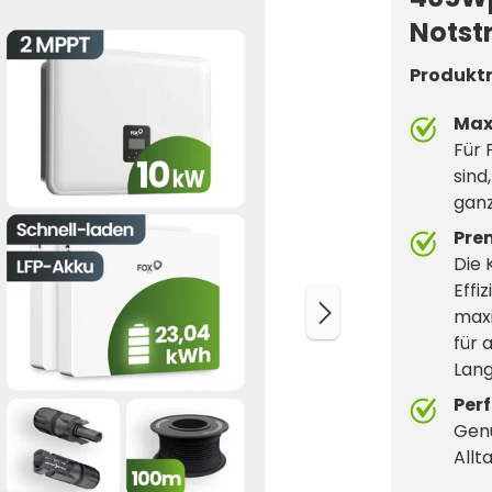
Notst
Produkt
Max
Für 
sind
ganz
Pre
Die 
Effi
maxi
für 
Lang
Per
Genu
Allta