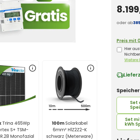
8.199
oder ab
38
Preis mit 
Hier aus
Nichtbe
Weitere
Liefer
Speiche
Set
Spe
Set mi
x
Trina 465Wp
100m
Solarkabel
kWh S
rtex S+ TSM-
6mm² H1Z2Z2-K
R.28 Monofazial
schwarz (Meterware)