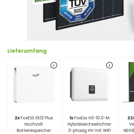
Lieferumfang
2x
FoxESS EK12 Plus
1x
FoxEss H3-10.0-M
22
Hochvolt
Hybridwechselrichter
Ve
Batteriespeicher
3-phasig HV mit WiFi
NEG9