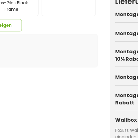
Liefe
as-Glas Black
Frame
Montages
eigen
Montage
Montage
10% Rab
Montages
4-Buchse Male
Montage
Rabatt
Wallbox 
FoxEss Wal
einbinden