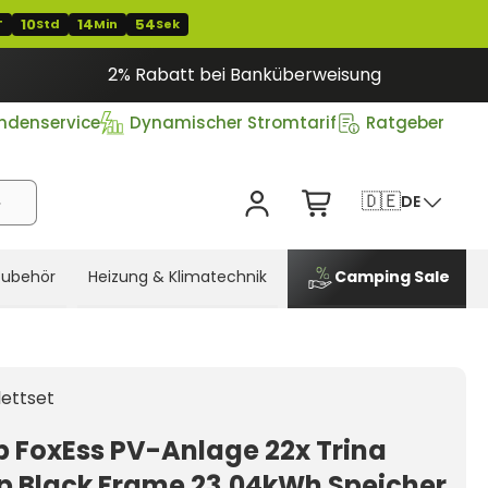
10
14
53
T
Std
Min
Sek
2% Rabatt bei Banküberweisung
ndenservice
Dynamischer Stromtarif
Ratgeber
🇩🇪
DE
Zubehör
Heizung & Klimatechnik
Camping Sale
ettset
p FoxEss PV-Anlage 22x Trina
 Black Frame 23,04kWh Speicher