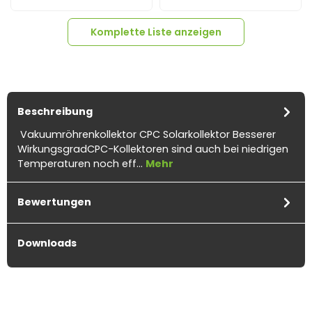
Komplette Liste anzeigen
Beschreibung
Vakuumröhrenkollektor CPC Solarkollektor Besserer
WirkungsgradCPC-Kollektoren sind auch bei niedrigen
1x
Rahmen und Sammler
Temperaturen noch eff…
Mehr
für CPC Solarkollektor 10
Röhren
Bewertungen
Downloads