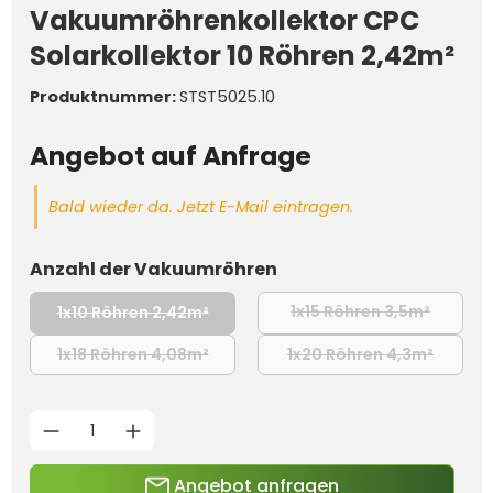
Vakuumröhrenkollektor CPC
Solarkollektor 10 Röhren 2,42m²
Produktnummer:
STST5025.10
Angebot auf Anfrage
Bald wieder da. Jetzt E-Mail eintragen.
auswählen
Anzahl der Vakuumröhren
1x15 Röhren 3,5m²
1x10 Röhren 2,42m²
(Diese Op
(Diese Option ist zurzeit nicht verfügba
1x18 Röhren 4,08m²
1x20 Röhren 4,3m²
(Diese Option ist zurzeit nicht verfügba
(Diese O
Produkt Anzahl: Gib den g
Angebot anfragen