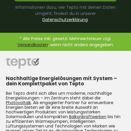
Informationen dazu, wie Tepto mit deinen Daten
umgeht, findest du in unserer
Datenschutzerklärung
.
* Alle Preise inkl. gesetzl. Mehrwertsteuer zzgl.
Versandkosten
, wenn nicht anders angegeben.
Nachhaltige Energielösungen mit System –
dein Komplettpaket von Tepto
Bei Tepto dreht sich alles um moderne, nachhaltige
Energielösungen – im Zentrum steht dabei die
Photovoltaik
. Als engagierter Partner für erneuerbare
Energien bieten wir dir eine breite Auswahl an
hochwertigen Produkten: von leistungsstarken
Solarmodulen und kompakten
Balkonkraftwerken
bis hin
zu effizienten Wärmepumpen, intelligenten
Lüftungssystemen und Technologien von Marken wie
Huawei. Unser Ziel ist es, dir innovative Technologien zu