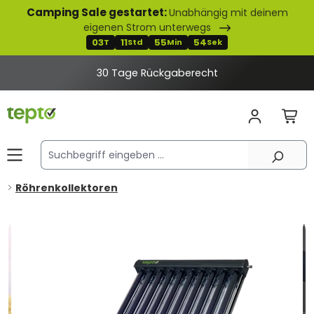
Camping Sale gestartet:
Unabhängig mit deinem
alt springen
eigenen Strom unterwegs
03
11
55
53
T
Std
Min
Sek
30 Tage Rückgaberecht
Röhrenkollektoren
Bildergalerie überspringen